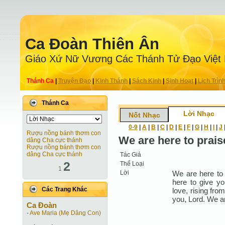
Ca Ðoàn Thiên Ân
Giáo Xứ Nữ Vương Các Thánh Tử Ðạo Việt
Thánh Ca
|
Truyện Ðạo
|
Kinh Thánh
|
Sách Kinh
|
Sinh Hoạt
|
Lịch Trìn
Thánh Ca
Lời Nhạc
Nốt Nhạc
0-9
|
A
|
B
|
C
|
D
|
E
|
F
|
G
|
H
|
I
|
J
Rượu nồng bánh thơm con
We are here to prais
dâng Cha cực thánh
Rượu nồng bánh thơm con
dâng Cha cực thánh
Tác Giả
2
Thể Loại
1
Lời
We are here to 
here to give yo
Các Trang Khác
love, rising fro
you, Lord. We ar
Ca Ðoàn
-
Ave Maria (Mẹ Dâng Con)