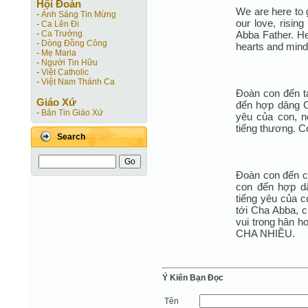
Hội Ðoàn
We are here to g
-
Ánh Sáng Tin Mừng
our love, rising
-
Ca Lên Đi
Abba Father. He
-
Ca Trưởng
-
Dòng Đồng Công
hearts and mind 
-
Mẹ Maria
-
Người Tin Hữu
-
Việt Catholic
-
Việt Nam Thánh Ca
Đoàn con đến t
Giáo Xứ
đến hợp dâng Ch
-
Bản Tin Giáo Xứ
yêu của con, nó
tiếng thương. C
Search
Đoàn con đến c
con đến hợp dâ
tiếng yêu của co
tới Cha Abba, 
vui trong hân h
CHA NHIỀU.
Ý Kiến Bạn Ðọc
Tên