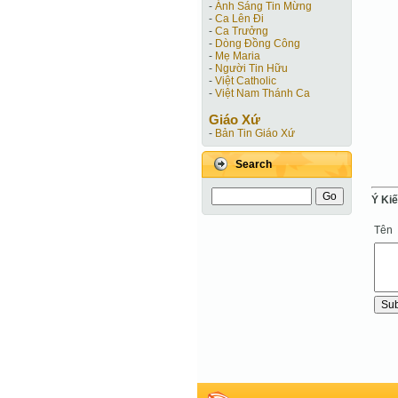
-
Ánh Sáng Tin Mừng
-
Ca Lên Đi
-
Ca Trưởng
-
Dòng Đồng Công
-
Mẹ Maria
-
Người Tin Hữu
-
Việt Catholic
-
Việt Nam Thánh Ca
Giáo Xứ
-
Bản Tin Giáo Xứ
Search
Ý Ki
Tên