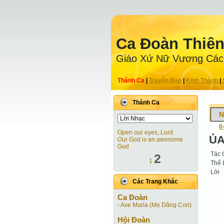
Ca Ðoàn Thiê
Giáo Xứ Nữ Vương Các
Thánh Ca
|
Truyện Ðạo
|
Kinh Thánh
|
Thánh Ca
N
0
Open our eyes, Lord
ỦA
Our God is an awesome
God
Tác 
2
1
Thể 
Lời
Các Trang Khác
Ca Ðoàn
-
Ave Maria (Mẹ Dâng Con)
Hội Ðoàn