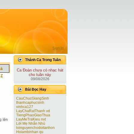
Sign In
Thánh Ca Trong Tuần
iả
Ca Ðoàn chưa có nhạc hát
cho tuần này
|
Z
09/08/2026
Bài Ðọc Hay
CauChucGiangSinh
thanhcaphucsinh
vinhca127
LayChaRatThanh vd
TiengPhaoGiaoThua
LayMeTraKieu nvt
g lên
Lời Mẹ Nhắn Nhủ
loinguyenchodoitanhon
Hoiambinhan qu