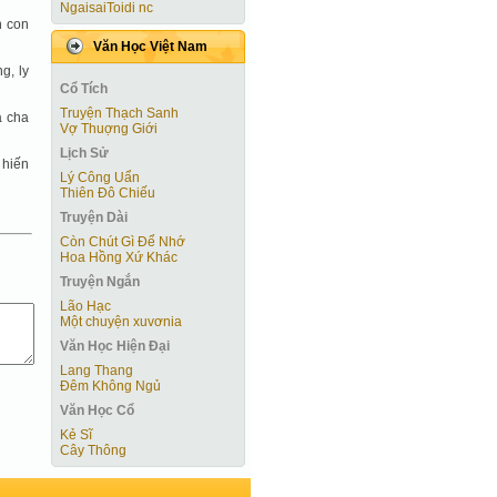
NgaisaiToidi nc
n con
Văn Học Việt Nam
g, ly
Cổ Tích
Truyện Thạch Sanh
à cha
Vợ Thuợng Giới
Lịch Sử
 hiến
Lý Công Uẩn
Thiên Đô Chiếu
Truyện Dài
Còn Chút Gì Ðể Nhớ
Hoa Hồng Xứ Khác
Truyện Ngắn
Lão Hạc
Một chuyện xuvơnia
Văn Học Hiện Ðại
Lang Thang
Đêm Không Ngủ
Văn Học Cổ
Kẻ Sĩ
Cây Thông