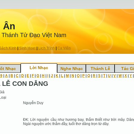
n Ân
 Thánh Tử Ðạo Việt Nam
Sách Kinh
|
Sinh Hoạt
|
Lịch Trình
|
Ca Viên
Lời Nhạc
ốt Nhạc
Nghe Nhạc
Thánh Lễ
Tác G
-9
|
A
|
B
|
C
|
D
|
E
|
F
|
G
|
H
|
I
|
J
|
K
|
L
|
M
|
N
|
O
|
P
|
Q
|
R
|
S
|
T
|
U
|
V
|
W
|
X
|
Y
 LỄ CON DÂNG
Giả
Loại
Nguyễn Duy
ĐK: Lời nguyện cầu như hương bay, thắm thiết như trời mây. Dân
Ngài nguyện ước thắm đầy, tuổi thơ dâng trọn từ đây.