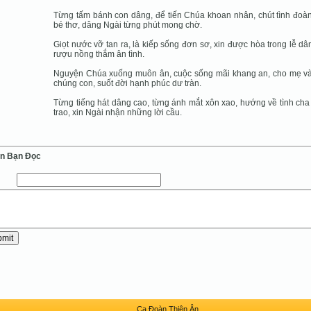
Từng tấm bánh con dâng, để tiến Chúa khoan nhân, chút tình đoà
bé thơ, dâng Ngài từng phút mong chờ.
Giọt nước vỡ tan ra, là kiếp sống đơn sơ, xin được hòa trong lễ dân
rượu nồng thắm ân tình.
Nguyện Chúa xuống muôn ân, cuộc sống mãi khang an, cho mẹ v
chúng con, suốt đời hạnh phúc dư tràn.
Từng tiếng hát dâng cao, từng ánh mắt xôn xao, hướng về tình cha
trao, xin Ngài nhận những lời cầu.
ến Bạn Ðọc
Ca Ðoàn Thiên Ân