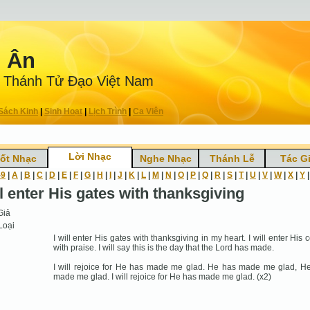
n Ân
 Thánh Tử Ðạo Việt Nam
Sách Kinh
|
Sinh Hoạt
|
Lịch Trình
|
Ca Viên
Lời Nhạc
ốt Nhạc
Nghe Nhạc
Thánh Lễ
Tác G
-9
|
A
|
B
|
C
|
D
|
E
|
F
|
G
|
H
|
I
|
J
|
K
|
L
|
M
|
N
|
O
|
P
|
Q
|
R
|
S
|
T
|
U
|
V
|
W
|
X
|
Y
ll enter His gates with thanksgiving
Giả
Loại
I will enter His gates with thanksgiving in my heart. I will enter His 
with praise. I will say this is the day that the Lord has made.
I will rejoice for He has made me glad. He has made me glad, H
made me glad. I will rejoice for He has made me glad. (x2)