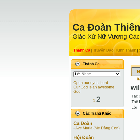
Ca Ðoàn Thiê
Giáo Xứ Nữ Vương Các
Thánh Ca
|
Truyện Ðạo
|
Kinh Thánh
|
Thánh Ca
N
0
Open our eyes, Lord
wi
Our God is an awesome
God
Tác 
2
1
Thể 
Lời
Các Trang Khác
Ca Ðoàn
-
Ave Maria (Mẹ Dâng Con)
Hội Ðoàn