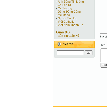
-
Ánh Sáng Tin Mừng
-
Ca Lên Đi
-
Ca Trưởng
-
Dòng Đồng Công
-
Mẹ Maria
-
Người Tin Hữu
-
Việt Catholic
-
Việt Nam Thánh Ca
Giáo Xứ
-
Bản Tin Giáo Xứ
Ý Ki
Search
Tên