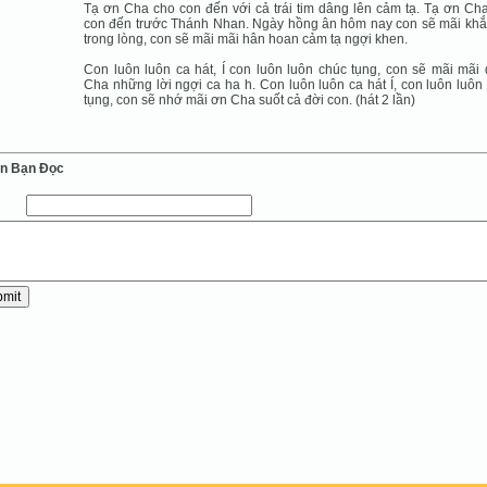
Tạ ơn Cha cho con đến với cả trái tim dâng lên cảm tạ. Tạ ơn Ch
con đến trước Thánh Nhan. Ngày hồng ân hôm nay con sẽ mãi khắ
trong lòng, con sẽ mãi mãi hân hoan cảm tạ ngợi khen.
Con luôn luôn ca hát, Í con luôn luôn chúc tụng, con sẽ mãi mãi
Cha những lời ngợi ca ha h. Con luôn luôn ca hát Í, con luôn luôn
tụng, con sẽ nhớ mãi ơn Cha suốt cả đời con. (hát 2 lần)
ến Bạn Ðọc