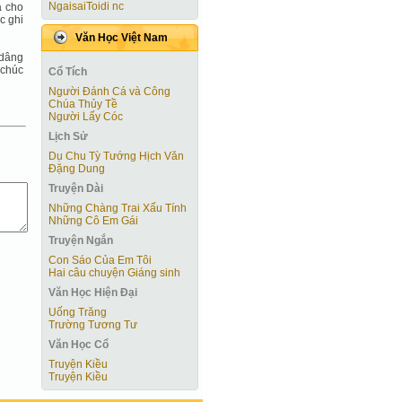
NgaisaiToidi nc
a cho
c ghi
Văn Học Việt Nam
 dâng
 chúc
Cổ Tích
Người Ðánh Cá và Công
Chúa Thủy Tề
Người Lấy Cóc
Lịch Sử
Dụ Chu Tỳ Tướng Hịch Văn
Đặng Dung
Truyện Dài
Những Chàng Trai Xấu Tính
Những Cô Em Gái
Truyện Ngắn
Con Sáo Của Em Tôi
Hai câu chuyện Giáng sinh
Văn Học Hiện Ðại
Uống Trăng
Trường Tương Tư
Văn Học Cổ
Truyện Kiều
Truyện Kiều