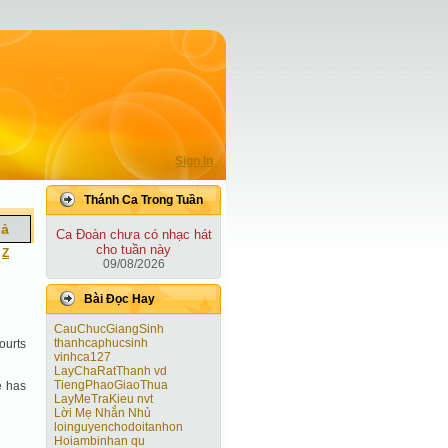
Sign In
Thánh Ca Trong Tuần
iả
Ca Ðoàn chưa có nhạc hát
cho tuần này
|
Z
09/08/2026
Bài Ðọc Hay
CauChucGiangSinh
thanhcaphucsinh
courts
vinhca127
LayChaRatThanh vd
TiengPhaoGiaoThua
e has
LayMeTraKieu nvt
Lời Mẹ Nhắn Nhủ
loinguyenchodoitanhon
Hoiambinhan qu