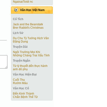
NgaisaiToidi nc
Văn Học Việt Nam
Cổ Tích
Jack and the Beanstalk
Brer Rabbit's Christmas
Lịch Sử
Dụ Chu Tỳ Tướng Hịch Văn
Đặng Dung
Truyện Dài
Ngôi Trường Mọi Khi
Những Chàng Trai Xấu Tính
Truyện Ngắn
Từ lý thuyết đến thực hành
anh đỏ phụ
Văn Học Hiện Ðại
Cuối Thu
Rướm Máu
Văn Học Cổ
Đến Kinh Thành
Chẩn Bệnh Thế Tử