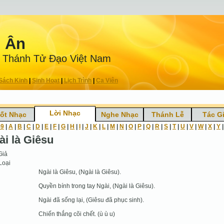
n Ân
 Thánh Tử Ðạo Việt Nam
Sách Kinh
|
Sinh Hoạt
|
Lịch Trình
|
Ca Viên
Lời Nhạc
ốt Nhạc
Nghe Nhạc
Thánh Lễ
Tác G
-9
|
A
|
B
|
C
|
D
|
E
|
F
|
G
|
H
|
I
|
J
|
K
|
L
|
M
|
N
|
O
|
P
|
Q
|
R
|
S
|
T
|
U
|
V
|
W
|
X
|
Y
ài là Giêsu
Giả
Loại
Ngài là Giêsu, (Ngài là Giêsu).
Quyền bính trong tay Ngài, (Ngài là Giêsu).
Ngài đã sống lại, (Giêsu đã phục sinh).
Chiến thắng cõi chết. (ù ù u)