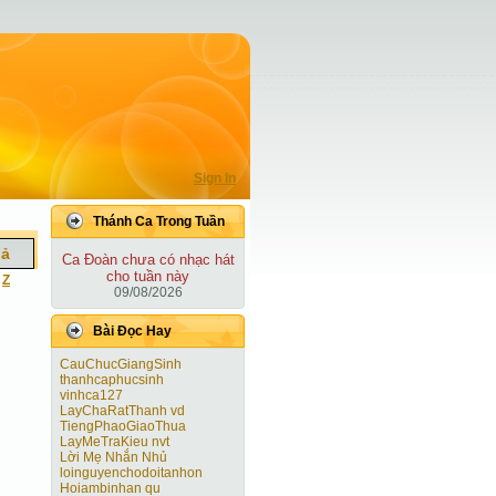
Sign In
Thánh Ca Trong Tuần
iả
Ca Ðoàn chưa có nhạc hát
cho tuần này
|
Z
09/08/2026
Bài Ðọc Hay
CauChucGiangSinh
thanhcaphucsinh
vinhca127
LayChaRatThanh vd
TiengPhaoGiaoThua
LayMeTraKieu nvt
Lời Mẹ Nhắn Nhủ
loinguyenchodoitanhon
Hoiambinhan qu