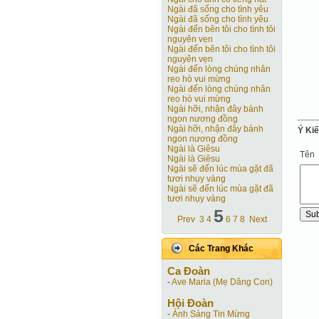
Ngài đã sống cho tình yêu
Ngài đã sống cho tình yêu
Ngài đến bên tôi cho tình tôi
nguyên vẹn
Ngài đến bên tôi cho tình tôi
nguyên vẹn
Ngài đến lòng chúng nhân
reo hò vui mừng
Ngài đến lòng chúng nhân
reo hò vui mừng
Ngài hỡi, nhận đây bánh
ngon nương đồng
Ngài hỡi, nhận đây bánh
Ý Ki
ngon nương đồng
Ngài là Giêsu
Tên
Ngài là Giêsu
Ngài sẽ đến lúc mùa gặt đã
tươi nhụy vàng
Ngài sẽ đến lúc mùa gặt đã
tươi nhụy vàng
5
Prev
3
4
6
7
8
Next
Các Trang Khác
Ca Ðoàn
-
Ave Maria (Mẹ Dâng Con)
Hội Ðoàn
-
Ánh Sáng Tin Mừng