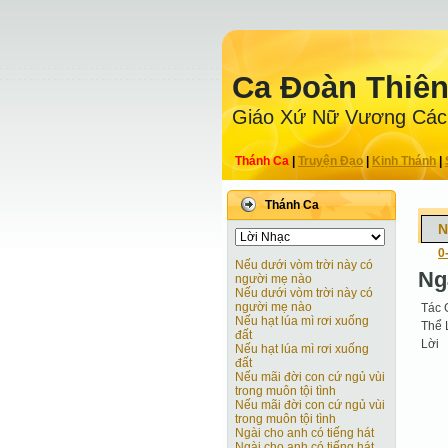
Ca Ðoàn Thiê
Giáo Xứ Nữ Vương Các
Thánh Ca
|
Truyện Ðạo
|
Kinh Thánh
|
Thánh Ca
N
0
Nếu dưới vòm trời này có
Ng
người mẹ nào
Nếu dưới vòm trời này có
người mẹ nào
Tác 
Nếu hạt lúa mì rơi xuống
Thể 
đất
Lời
Nếu hạt lúa mì rơi xuống
đất
Nếu mãi đời con cứ ngủ vùi
trong muôn tội tình
Nếu mãi đời con cứ ngủ vùi
trong muôn tội tình
Ngài cho anh có tiếng hát
Ngài cho anh có tiếng hát