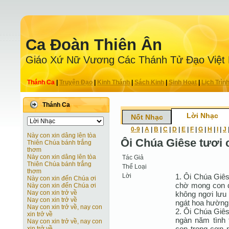
Ca Ðoàn Thiên Ân
Giáo Xứ Nữ Vương Các Thánh Tử Ðạo Việt
Thánh Ca
|
Truyện Ðạo
|
Kinh Thánh
|
Sách Kinh
|
Sinh Hoạt
|
Lịch Trìn
Thánh Ca
Lời Nhạc
Nốt Nhạc
0-9
|
A
|
B
|
C
|
D
|
E
|
F
|
G
|
H
|
I
|
J
Này con xin dâng lên tòa
Ôi Chúa Giêse tươi 
Thiên Chúa bánh trắng
thơm
Này con xin dâng lên tòa
Tác Giả
Thiên Chúa bánh trắng
Thể Loại
thơm
Lời
1. Ôi Chúa Giês
Này con xin đến Chúa ơi
chờ mong con 
Này con xin đến Chúa ơi
Nay con xin trở về
không ngơi lưu 
Nay con xin trở về
ngát hoa hường
Nay con xin trở về, nay con
2. Ôi Chúa Giê
xin trở về
ngàn năm tình 
Nay con xin trở về, nay con
con trong cơn n
xin trở về