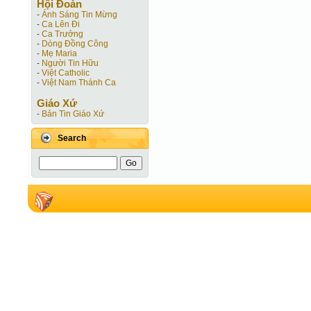
Hội Ðoàn
-
Ánh Sáng Tin Mừng
-
Ca Lên Đi
-
Ca Trưởng
-
Dòng Đồng Công
-
Mẹ Maria
-
Người Tin Hữu
-
Việt Catholic
-
Việt Nam Thánh Ca
Giáo Xứ
-
Bản Tin Giáo Xứ
Search