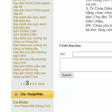
Này dân Sion! Chúa ngươi
xa vời.
sắp tới
3. Ôi Chúa Giês
Này dân Sion! Chúa ngươi
hằng chan chứa
sắp tới
tâm Cha liều T
Này danh yêu quý, danh
trăm chiều.
thật diệu êm
Này danh yêu quý, danh
ÐK. Chúa yêu bé
thật diệu êm
bé thơ, lòng con
NÀY ĐOÀN CON
NÀY ĐOÀN CON
Này đoàn con sướng vui
cùng ca mừng Mẹ
Này đoàn con sướng vui
Ý Kiến Bạn Ðọc
cùng ca mừng Mẹ
Này đời con sầu thương
Tên
nguy khó
Này đời con sầu thương
nguy khó
Này giờ nhiệm mầu cao
sang uy linh Chúa
Này giờ nhiệm mầu cao
sang uy linh Chúa
3
1
2
4
5
6
Next
Các Trang Khác
Ca Ðoàn
-
Ave Maria (Mẹ Dâng Con)