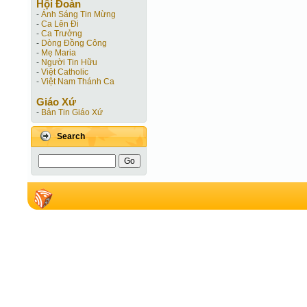
Hội Ðoàn
-
Ánh Sáng Tin Mừng
-
Ca Lên Đi
-
Ca Trưởng
-
Dòng Đồng Công
-
Mẹ Maria
-
Người Tin Hữu
-
Việt Catholic
-
Việt Nam Thánh Ca
Giáo Xứ
-
Bản Tin Giáo Xứ
Search