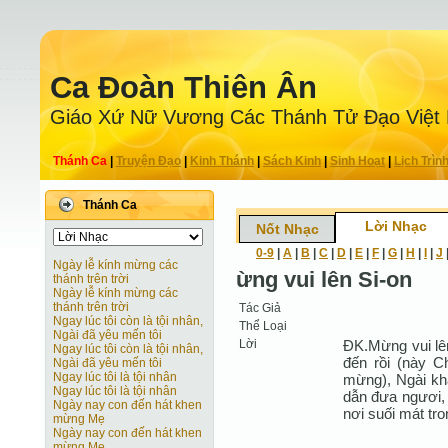
Ca Ðoàn Thiên Ân
Giáo Xứ Nữ Vương Các Thánh Tử Ðạo Việt
Thánh Ca
|
Truyện Ðạo
|
Kinh Thánh
|
Sách Kinh
|
Sinh Hoạt
|
Lịch Trìn
Thánh Ca
Lời Nhạc
Nốt Nhạc
0-9
|
A
|
B
|
C
|
D
|
E
|
F
|
G
|
H
|
I
|
J
Ngày lễ kính mừng các
ừng vui lên Si-on
thánh trên trời
Ngày lễ kính mừng các
thánh trên trời
Tác Giả
Ngay lúc tôi còn là tội nhân,
Thể Loại
Ngài đã yêu mến tôi
Lời
ĐK.Mừng vui lê
Ngay lúc tôi còn là tội nhân,
đến rồi (này C
Ngài đã yêu mến tôi
Ngay lúc tôi là tội nhân
mừng), Ngài khấ
Ngay lúc tôi là tội nhân
dẫn đưa ngươi, 
Ngày nay con đến hát khen
nơi suối mát tro
mừng Mẹ
Ngày nay con đến hát khen
mừng Mẹ