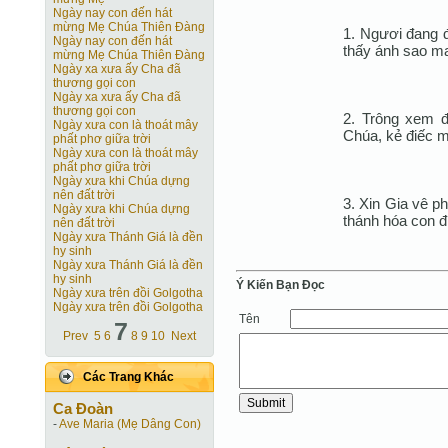
Ngày nay con đến hát
mừng Mẹ Chúa Thiên Đàng
1. Ngươi đang đ
Ngày nay con đến hát
thấy ánh sao ma
mừng Mẹ Chúa Thiên Đàng
Ngày xa xưa ấy Cha đã
thương gọi con
Ngày xa xưa ấy Cha đã
thương gọi con
2. Trông xem đ
Ngày xưa con là thoát mây
Chúa, kẻ điếc m
phất phơ giữa trời
Ngày xưa con là thoát mây
phất phơ giữa trời
Ngày xưa khi Chúa dựng
nên đất trời
3. Xin Gia vê p
Ngày xưa khi Chúa dựng
thánh hóa con đ
nên đất trời
Ngày xưa Thánh Giá là đền
hy sinh
Ngày xưa Thánh Giá là đền
hy sinh
Ý Kiến Bạn Ðọc
Ngày xưa trên đồi Golgotha
Ngày xưa trên đồi Golgotha
Tên
7
Prev
5
6
8
9
10
Next
Các Trang Khác
Ca Ðoàn
-
Ave Maria (Mẹ Dâng Con)