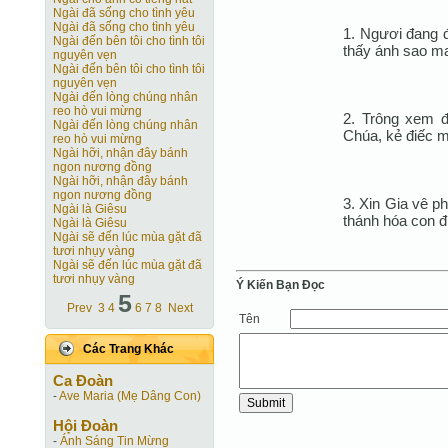
Ngài đã sống cho tình yêu
Ngài đã sống cho tình yêu
1. Ngươi đang đ
Ngài đến bên tôi cho tình tôi
thấy ánh sao ma
nguyên vẹn
Ngài đến bên tôi cho tình tôi
nguyên vẹn
Ngài đến lòng chúng nhân
reo hò vui mừng
2. Trông xem đ
Ngài đến lòng chúng nhân
Chúa, kẻ điếc m
reo hò vui mừng
Ngài hỡi, nhận đây bánh
ngon nương đồng
Ngài hỡi, nhận đây bánh
ngon nương đồng
3. Xin Gia vê p
Ngài là Giêsu
thánh hóa con đ
Ngài là Giêsu
Ngài sẽ đến lúc mùa gặt đã
tươi nhụy vàng
Ngài sẽ đến lúc mùa gặt đã
tươi nhụy vàng
Ý Kiến Bạn Ðọc
5
Prev
3
4
6
7
8
Next
Tên
Các Trang Khác
Ca Ðoàn
-
Ave Maria (Mẹ Dâng Con)
Hội Ðoàn
-
Ánh Sáng Tin Mừng