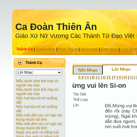
Ca Ðoàn Thiên Ân
Giáo Xứ Nữ Vương Các Thánh Tử Ðạo Việt
Thánh Ca
|
Truyện Ðạo
|
Kinh Thánh
|
Sách Kinh
|
Sinh Hoạt
|
Lịch Trìn
Thánh Ca
Lời Nhạc
Nốt Nhạc
0-9
|
A
|
B
|
C
|
D
|
E
|
F
|
G
|
H
|
I
|
J
Nếu dưới vòm trời này có
ừng vui lên Si-on
người mẹ nào
Nếu dưới vòm trời này có
người mẹ nào
Tác Giả
Nếu hạt lúa mì rơi xuống
Thể Loại
đất
Lời
ĐK.Mừng vui lê
Nếu hạt lúa mì rơi xuống
đến rồi (này C
đất
Nếu mãi đời con cứ ngủ vùi
mừng), Ngài khấ
trong muôn tội tình
dẫn đưa ngươi, 
Nếu mãi đời con cứ ngủ vùi
nơi suối mát tro
trong muôn tội tình
Ngài cho anh có tiếng hát
Ngài cho anh có tiếng hát