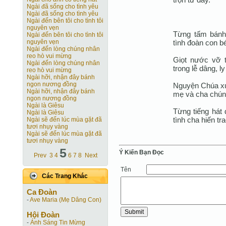
Ngài đã sống cho tình yêu
Ngài đã sống cho tình yêu
Ngài đến bên tôi cho tình tôi
nguyên vẹn
Từng tấm bánh 
Ngài đến bên tôi cho tình tôi
tình đoàn con b
nguyên vẹn
Ngài đến lòng chúng nhân
reo hò vui mừng
Giọt nước vỡ t
Ngài đến lòng chúng nhân
trong lễ dâng, l
reo hò vui mừng
Ngài hỡi, nhận đây bánh
ngon nương đồng
Nguyện Chúa xu
Ngài hỡi, nhận đây bánh
mẹ và cha chúng
ngon nương đồng
Ngài là Giêsu
Từng tiếng hát
Ngài là Giêsu
tình cha hiến tr
Ngài sẽ đến lúc mùa gặt đã
tươi nhụy vàng
Ngài sẽ đến lúc mùa gặt đã
tươi nhụy vàng
5
Ý Kiến Bạn Ðọc
Prev
3
4
6
7
8
Next
Tên
Các Trang Khác
Ca Ðoàn
-
Ave Maria (Mẹ Dâng Con)
Hội Ðoàn
-
Ánh Sáng Tin Mừng