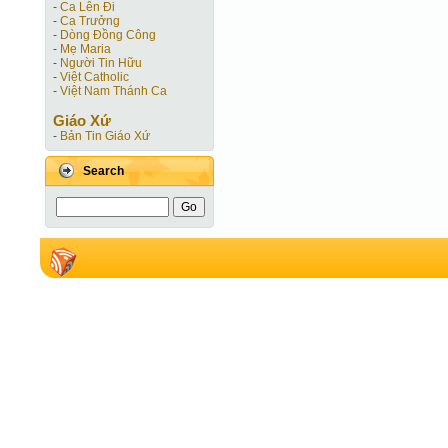
-
Ca Lên Đi
-
Ca Trưởng
-
Dòng Đồng Công
-
Mẹ Maria
-
Người Tin Hữu
-
Việt Catholic
-
Việt Nam Thánh Ca
Giáo Xứ
-
Bản Tin Giáo Xứ
Search