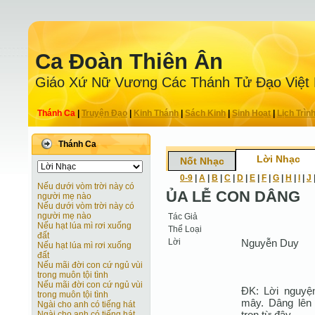
Ca Ðoàn Thiên Ân
Giáo Xứ Nữ Vương Các Thánh Tử Ðạo Việt
Thánh Ca
|
Truyện Ðạo
|
Kinh Thánh
|
Sách Kinh
|
Sinh Hoạt
|
Lịch Trìn
Thánh Ca
Lời Nhạc
Nốt Nhạc
0-9
|
A
|
B
|
C
|
D
|
E
|
F
|
G
|
H
|
I
|
J
Nếu dưới vòm trời này có
ỦA LỄ CON DÂNG
người mẹ nào
Nếu dưới vòm trời này có
người mẹ nào
Tác Giả
Nếu hạt lúa mì rơi xuống
Thể Loại
đất
Lời
Nguyễn Duy
Nếu hạt lúa mì rơi xuống
đất
Nếu mãi đời con cứ ngủ vùi
trong muôn tội tình
Nếu mãi đời con cứ ngủ vùi
ĐK: Lời nguyện
trong muôn tội tình
mây. Dâng lên 
Ngài cho anh có tiếng hát
trọn từ đây.
Ngài cho anh có tiếng hát