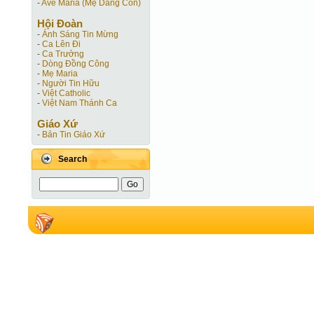
-
Ave Maria (Mẹ Dâng Con)
Hội Ðoàn
-
Ánh Sáng Tin Mừng
-
Ca Lên Đi
-
Ca Trưởng
-
Dòng Đồng Công
-
Mẹ Maria
-
Người Tin Hữu
-
Việt Catholic
-
Việt Nam Thánh Ca
Giáo Xứ
-
Bản Tin Giáo Xứ
Search