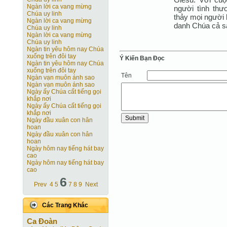
Ngàn lời ca vang mừng
người tình th
Chúa uy linh
thảy mọi người 
Ngàn lời ca vang mừng
danh Chúa cả s
Chúa uy linh
Ngàn lời ca vang mừng
Chúa uy linh
Ngàn tin yêu hôm nay Chúa
xuống trên đôi tay
Ý Kiến Bạn Ðọc
Ngàn tin yêu hôm nay Chúa
xuống trên đôi tay
Tên
Ngàn vạn muôn ánh sao
Ngàn vạn muôn ánh sao
Ngày ấy Chúa cất tiếng gọi
khắp nơi
Ngày ấy Chúa cất tiếng gọi
khắp nơi
Ngày đầu xuân con hân
hoan
Ngày đầu xuân con hân
hoan
Ngày hôm nay tiếng hát bay
cao
Ngày hôm nay tiếng hát bay
cao
6
Prev
4
5
7
8
9
Next
Các Trang Khác
Ca Ðoàn