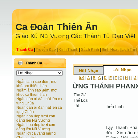
Ca Ðoàn Thiên Ân
Giáo Xứ Nữ Vương Các Thánh Tử Ðạo Việt
Thánh Ca
|
Truyện Ðạo
|
Kinh Thánh
|
Sách Kinh
|
Sinh Hoạt
|
Lịch Trìn
Thánh Ca
Lời Nhạc
Nốt Nhạc
0-9
|
A
|
B
|
C
|
D
|
E
|
F
|
G
|
H
|
I
|
J
Ngắm ánh sao đêm, mơ
ỪNG THÁNH PHANX
khúc ca thiên thần
Ngắm ánh sao đêm, mơ
khúc ca thiên thần
Tác Giả
Ngàn dân ơi đàn hát lên ca
Thể Loại
tụng Chúa
Lời
Tiến Linh
Ngàn dân ơi đàn hát lên ca
tụng Chúa
Ngàn hoa đẹp tươi con
dâng lên Nữ Vương
Ngàn hoa đẹp tươi con
Lạy Thánh Pha
dâng lên Nữ Vương
đức. Xin cầu c
Ngàn lời ca vang mừng
Giêsu. Với cu
Chúa uy linh