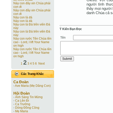
Này con đây xin Chúa phái
người tình th
con đi
thảy mọi người 
Này con đây xin Chúa phái
danh Chúa cả s
con đi
Này con là đá
Này con là đá
Này con là Ðá trên viên Ðá
này
Ý Kiến Bạn Ðọc
Này con là Ðá trên viên Ðá
này
Tên
Này con rước Tên Chúa lên
cao - Lord, I lift Your Name
on high
Này con rước Tên Chúa lên
cao - Lord, I lift Your Name
on high
2
1
3
4
5
6
Next
Các Trang Khác
Ca Ðoàn
-
Ave Maria (Mẹ Dâng Con)
Hội Ðoàn
-
Ánh Sáng Tin Mừng
-
Ca Lên Đi
-
Ca Trưởng
-
Dòng Đồng Công
-
Mẹ Maria