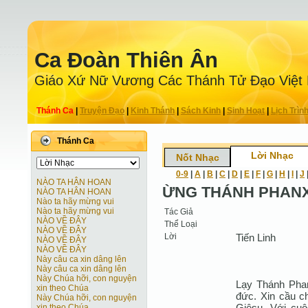
Ca Ðoàn Thiên Ân
Giáo Xứ Nữ Vương Các Thánh Tử Ðạo Việt
Thánh Ca
|
Truyện Ðạo
|
Kinh Thánh
|
Sách Kinh
|
Sinh Hoạt
|
Lịch Trìn
Thánh Ca
Lời Nhạc
Nốt Nhạc
0-9
|
A
|
B
|
C
|
D
|
E
|
F
|
G
|
H
|
I
|
J
NÀO TA HÂN HOAN
ỪNG THÁNH PHANX
NÀO TA HÂN HOAN
Nào ta hãy mừng vui
Nào ta hãy mừng vui
Tác Giả
NÀO VỀ ĐÂY
Thể Loại
NÀO VỀ ĐÂY
Lời
Tiến Linh
NÀO VỀ ĐÂY
NÀO VỀ ĐÂY
Này câu ca xin dâng lên
Này câu ca xin dâng lên
Này Chúa hỡi, con nguyện
Lạy Thánh Pha
xin theo Chúa
đức. Xin cầu c
Này Chúa hỡi, con nguyện
Giêsu. Với cu
xin theo Chúa