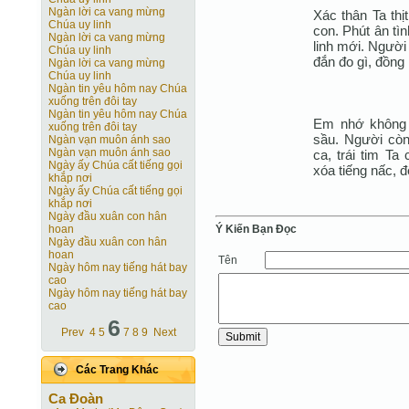
Ngàn lời ca vang mừng
Xác thân Ta thị
Chúa uy linh
con. Phút ân tìn
Ngàn lời ca vang mừng
linh mới. Người 
Chúa uy linh
đắn đo gì, đồng
Ngàn lời ca vang mừng
Chúa uy linh
Ngàn tin yêu hôm nay Chúa
xuống trên đôi tay
Ngàn tin yêu hôm nay Chúa
Em nhớ không
xuống trên đôi tay
sầu. Người còn
Ngàn vạn muôn ánh sao
Ngàn vạn muôn ánh sao
ca, trái tim Ta
Ngày ấy Chúa cất tiếng gọi
xóa tiếng nấc, đ
khắp nơi
Ngày ấy Chúa cất tiếng gọi
khắp nơi
Ngày đầu xuân con hân
Ý Kiến Bạn Ðọc
hoan
Ngày đầu xuân con hân
hoan
Tên
Ngày hôm nay tiếng hát bay
cao
Ngày hôm nay tiếng hát bay
cao
6
Prev
4
5
7
8
9
Next
Các Trang Khác
Ca Ðoàn