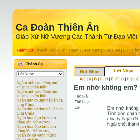
Ca Ðoàn Thiên Ân
Giáo Xứ Nữ Vương Các Thánh Tử Ðạo Việt
Thánh Ca
|
Truyện Ðạo
|
Kinh Thánh
|
Sách Kinh
|
Sinh Hoạt
|
Lịch Trìn
Thánh Ca
Lời Nhạc
Nốt Nhạc
0-9
|
A
|
B
|
C
|
D
|
E
|
F
|
G
|
H
|
I
|
J
Ngắm ánh sao đêm, mơ
Em nhớ không em?
khúc ca thiên thần
Ngắm ánh sao đêm, mơ
khúc ca thiên thần
Tác Giả
Ngàn dân ơi đàn hát lên ca
Thể Loại
tụng Chúa
Lời
Em nhớ không e
Ngàn dân ơi đàn hát lên ca
Tình còn chan 
tụng Chúa
Ngàn hoa đẹp tươi con
chia ly Ngài đã 
dâng lên Nữ Vương
Ngài chết thánh 
Ngàn hoa đẹp tươi con
dâng lên Nữ Vương
Ngàn lời ca vang mừng
Chúa uy linh