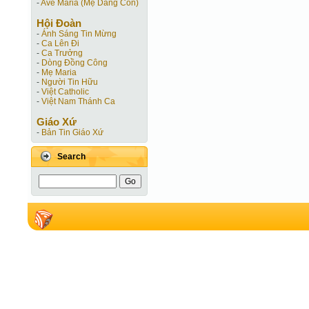
-
Ave Maria (Mẹ Dâng Con)
Hội Ðoàn
-
Ánh Sáng Tin Mừng
-
Ca Lên Đi
-
Ca Trưởng
-
Dòng Đồng Công
-
Mẹ Maria
-
Người Tin Hữu
-
Việt Catholic
-
Việt Nam Thánh Ca
Giáo Xứ
-
Bản Tin Giáo Xứ
Search