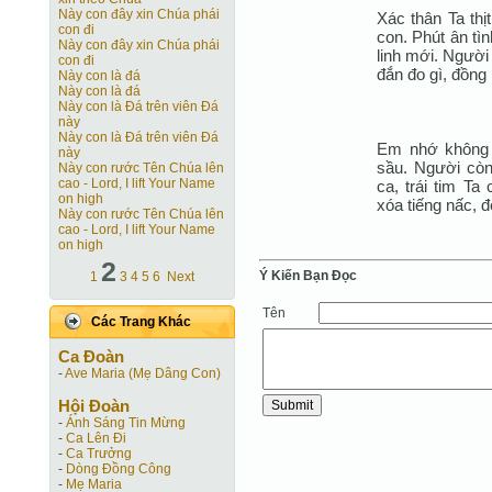
Này con đây xin Chúa phái
Xác thân Ta thị
con đi
con. Phút ân tìn
Này con đây xin Chúa phái
linh mới. Người 
con đi
đắn đo gì, đồng
Này con là đá
Này con là đá
Này con là Ðá trên viên Ðá
này
Này con là Ðá trên viên Ðá
Em nhớ không
này
sầu. Người còn
Này con rước Tên Chúa lên
cao - Lord, I lift Your Name
ca, trái tim Ta
on high
xóa tiếng nấc, đ
Này con rước Tên Chúa lên
cao - Lord, I lift Your Name
on high
2
Ý Kiến Bạn Ðọc
1
3
4
5
6
Next
Tên
Các Trang Khác
Ca Ðoàn
-
Ave Maria (Mẹ Dâng Con)
Hội Ðoàn
-
Ánh Sáng Tin Mừng
-
Ca Lên Đi
-
Ca Trưởng
-
Dòng Đồng Công
-
Mẹ Maria