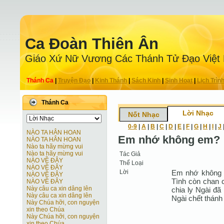
Ca Ðoàn Thiên Ân
Giáo Xứ Nữ Vương Các Thánh Tử Ðạo Việt
Thánh Ca
|
Truyện Ðạo
|
Kinh Thánh
|
Sách Kinh
|
Sinh Hoạt
|
Lịch Trìn
Thánh Ca
Lời Nhạc
Nốt Nhạc
0-9
|
A
|
B
|
C
|
D
|
E
|
F
|
G
|
H
|
I
|
J
NÀO TA HÂN HOAN
Em nhớ không em?
NÀO TA HÂN HOAN
Nào ta hãy mừng vui
Nào ta hãy mừng vui
Tác Giả
NÀO VỀ ĐÂY
Thể Loại
NÀO VỀ ĐÂY
Lời
Em nhớ không e
NÀO VỀ ĐÂY
Tình còn chan 
NÀO VỀ ĐÂY
Này câu ca xin dâng lên
chia ly Ngài đã 
Này câu ca xin dâng lên
Ngài chết thánh 
Này Chúa hỡi, con nguyện
xin theo Chúa
Này Chúa hỡi, con nguyện
xin theo Chúa