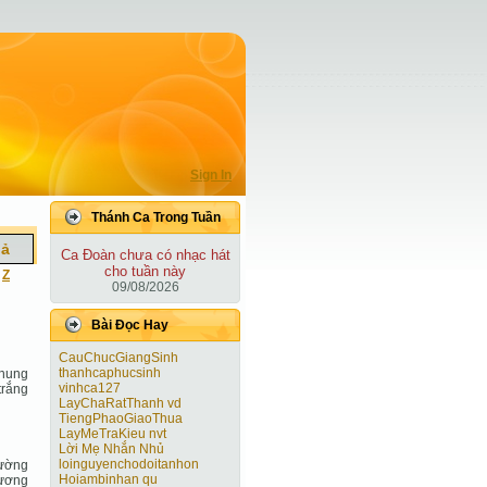
Sign In
Thánh Ca Trong Tuần
iả
Ca Ðoàn chưa có nhạc hát
cho tuần này
|
Z
09/08/2026
Bài Ðọc Hay
CauChucGiangSinh
thanhcaphucsinh
chung
vinhca127
trắng
LayChaRatThanh vd
TiengPhaoGiaoThua
LayMeTraKieu nvt
Lời Mẹ Nhắn Nhủ
loinguyenchodoitanhon
đường
Hoiambinhan qu
hương