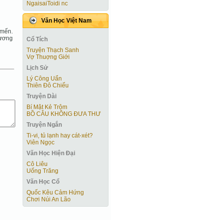
NgaisaiToidi nc
Văn Học Việt Nam
 mến.
hương
Cổ Tích
Truyện Thạch Sanh
Vợ Thuợng Giới
Lịch Sử
Lý Công Uẩn
Thiên Đô Chiếu
Truyện Dài
Bí Mật Kẻ Trộm
BỒ CÂU KHÔNG ĐƯA THƯ
Truyện Ngắn
Ti-vi, tủ lạnh hay cát-xét?
Viên Ngọc
Văn Học Hiện Ðại
Cô Liêu
Uống Trăng
Văn Học Cổ
Quốc Kêu Cảm Hứng
Chơi Núi An Lão