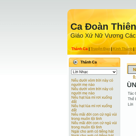
Ca Ðoàn Thiê
Giáo Xứ Nữ Vương Các
Thánh Ca
|
Truyện Ðạo
|
Kinh Thánh
|
Thánh Ca
N
0
Nếu dưới vòm trời này có
ÙN
người mẹ nào
Nếu dưới vòm trời này có
người mẹ nào
Tác 
Nếu hạt lúa mì rơi xuống
Thể 
đất
Lời
Nếu hạt lúa mì rơi xuống
đất
Nếu mãi đời con cứ ngủ vùi
trong muôn tội tình
Nếu mãi đời con cứ ngủ vùi
trong muôn tội tình
Ngài cho anh có tiếng hát
Ngài cho anh có tiếng hát