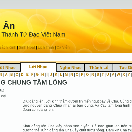
n Ân
 Thánh Tử Ðạo Việt Nam
Sách Kinh
|
Sinh Hoạt
|
Lịch Trình
|
Ca Viên
Lời Nhạc
ốt Nhạc
Nghe Nhạc
Thánh Lễ
Tác G
-9
|
A
|
B
|
C
|
D
|
E
|
F
|
G
|
H
|
I
|
J
|
K
|
L
|
M
|
N
|
O
|
P
|
Q
|
R
|
S
|
T
|
U
|
V
|
W
|
X
|
Y
G CHUNG TẤM LÒNG
Giả
Loại
ĐK: dâng lên. Lời kinh thắm đượm tin mến ngút bay về Cha. Cùng 
ước nguyện dâng Chúa nhân ái bao dung. Và đây tấm lòng trinh 
đoàn con dâng lên.
Kính dâng lên Cha đây bánh tinh tuyền. Đã bao gian lao trên 
dương thế. Kính dâng lên Cha đây chút rượu nồng. Dám xin Cha t