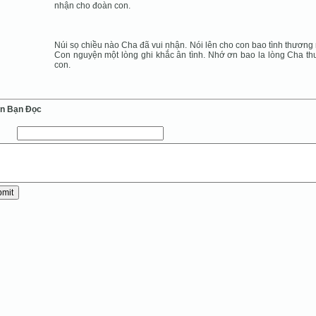
nhận cho đoàn con.
Núi sọ chiều nào Cha đã vui nhận. Nói lên cho con bao tình thương
Con nguyện một lòng ghi khắc ân tình. Nhớ ơn bao la lòng Cha t
con.
ến Bạn Ðọc