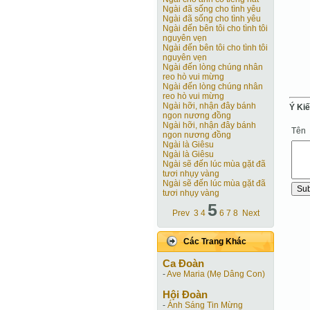
Ngài đã sống cho tình yêu
Ngài đã sống cho tình yêu
Ngài đến bên tôi cho tình tôi
nguyên vẹn
Ngài đến bên tôi cho tình tôi
nguyên vẹn
Ngài đến lòng chúng nhân
reo hò vui mừng
Ngài đến lòng chúng nhân
reo hò vui mừng
Ngài hỡi, nhận đây bánh
Ý Ki
ngon nương đồng
Ngài hỡi, nhận đây bánh
Tên
ngon nương đồng
Ngài là Giêsu
Ngài là Giêsu
Ngài sẽ đến lúc mùa gặt đã
tươi nhụy vàng
Ngài sẽ đến lúc mùa gặt đã
tươi nhụy vàng
5
Prev
3
4
6
7
8
Next
Các Trang Khác
Ca Ðoàn
-
Ave Maria (Mẹ Dâng Con)
Hội Ðoàn
-
Ánh Sáng Tin Mừng