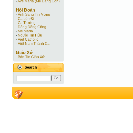
-
Ave Maria (Mẹ Dâng Con)
Hội Ðoàn
-
Ánh Sáng Tin Mừng
-
Ca Lên Đi
-
Ca Trưởng
-
Dòng Đồng Công
-
Mẹ Maria
-
Người Tin Hữu
-
Việt Catholic
-
Việt Nam Thánh Ca
Giáo Xứ
-
Bản Tin Giáo Xứ
Search