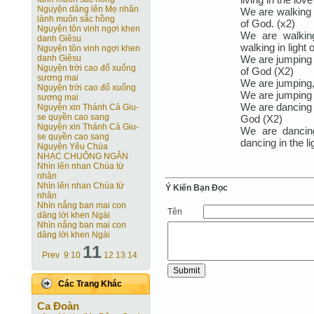
Nguyện dâng lên Mẹ nhân
We are walking i
lành muôn sắc hồng
of God. (x2)
Nguyện tôn vinh ngợi khen
We are walkin
danh Giêsu
walking in light 
Nguyện tôn vinh ngợi khen
We are jumping i
danh Giêsu
Nguyện trời cao đổ xuống
of God (X2)
sương mai
We are jumping,
Nguyện trời cao đổ xuống
We are jumping i
sương mai
We are dancing t
Nguyện xin Thánh Cả Giu-
se quyền cao sang
God (X2)
Nguyện xin Thánh Cả Giu-
We are dancin
se quyền cao sang
dancing in the li
Nguyện Yêu Chúa
NHẠC CHUÔNG NGÂN
Nhìn lên nhan Chúa từ
nhân
Nhìn lên nhan Chúa từ
Ý Kiến Bạn Ðọc
nhân
Nhìn nắng ban mai con
Tên
dâng lời khen Ngài
Nhìn nắng ban mai con
dâng lời khen Ngài
11
Prev
9
10
12
13
14
Các Trang Khác
Ca Ðoàn