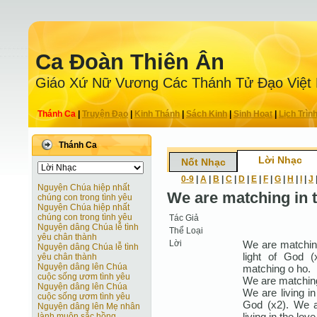
Ca Ðoàn Thiên Ân
Giáo Xứ Nữ Vương Các Thánh Tử Ðạo Việt
Thánh Ca
|
Truyện Ðạo
|
Kinh Thánh
|
Sách Kinh
|
Sinh Hoạt
|
Lịch Trìn
Thánh Ca
Lời Nhạc
Nốt Nhạc
0-9
|
A
|
B
|
C
|
D
|
E
|
F
|
G
|
H
|
I
|
J
Nguyện Chúa hiệp nhất
We are matching in t
chúng con trong tình yêu
Nguyện Chúa hiệp nhất
chúng con trong tình yêu
Tác Giả
Nguyện dâng Chúa lễ tình
Thể Loại
yêu chân thành
Lời
We are matching
Nguyện dâng Chúa lễ tình
light of God 
yêu chân thành
Nguyện dâng lên Chúa
matching o ho.
cuộc sống ươm tình yêu
We are matching
Nguyện dâng lên Chúa
We are living in
cuộc sống ươm tình yêu
God (x2). We ar
Nguyện dâng lên Mẹ nhân
living in the lov
lành muôn sắc hồng