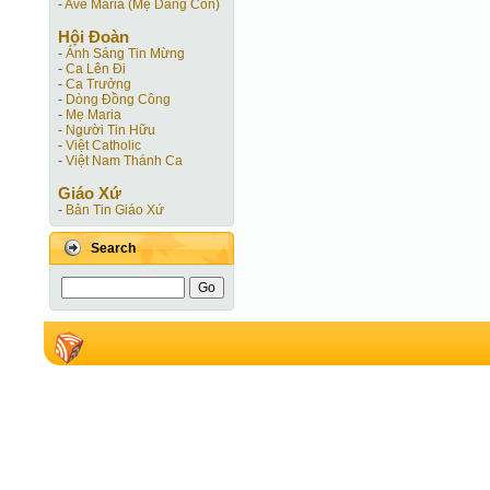
-
Ave Maria (Mẹ Dâng Con)
Hội Ðoàn
-
Ánh Sáng Tin Mừng
-
Ca Lên Đi
-
Ca Trưởng
-
Dòng Đồng Công
-
Mẹ Maria
-
Người Tin Hữu
-
Việt Catholic
-
Việt Nam Thánh Ca
Giáo Xứ
-
Bản Tin Giáo Xứ
Search