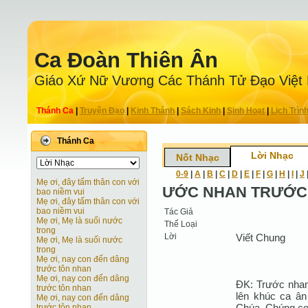
Ca Ðoàn Thiên Ân
Giáo Xứ Nữ Vương Các Thánh Tử Ðạo Việt
Thánh Ca
|
Truyện Ðạo
|
Kinh Thánh
|
Sách Kinh
|
Sinh Hoạt
|
Lịch Trìn
Thánh Ca
Lời Nhạc
Nốt Nhạc
0-9
|
A
|
B
|
C
|
D
|
E
|
F
|
G
|
H
|
I
|
J
Mẹ ơi, đây tấm thân con với
ƯỚC NHAN TRƯỚC
bao niềm vui
Mẹ ơi, đây tấm thân con với
bao niềm vui
Tác Giả
Mẹ ơi, Mẹ là suối nước
Thể Loại
trong
Lời
Viết Chung
Mẹ ơi, Mẹ là suối nước
trong
Mẹ ơi, nay con đến dâng
trước tôn nhan
Mẹ ơi, nay con đến dâng
ĐK: Trước nhan
trước tôn nhan
lên khúc ca ân
Mẹ ơi, nay con đến dâng
Chúa. Chúng con
trước tôn nhan