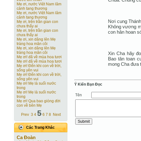
Mẹ ơi, nước Việt Nam lâm
cảnh tang thương
Mẹ ơi, nước Việt Nam lâm
cảnh tang thương
Nơi cung Thánh
Mẹ ơi, trên trần gian con
Không vương ma
chưa thấy ai
Mẹ ơi, trên trần gian con
con hân hoan s
chưa thấy ai
Mẹ ơi, xin dâng lên Mẹ
tràng hoa mân côi
Mẹ ơi, xin dâng lên Mẹ
tràng hoa mân côi
Xin Cha hãy đoá
Mẹ ơi! đã về mùa hoa tươi
Bao tân toan c
Mẹ ơi! đã về mùa hoa tươi
mong Cha đưa t
Mẹ ơi! Ðến khi con về trời,
sống yên vui
Mẹ ơi! Ðến khi con về trời,
sống yên vui
Mẹ ơi! Mẹ là suối nước
Ý Kiến Bạn Ðọc
trong
Mẹ ơi! Mẹ là suối nước
Tên
trong
Mẹ ơi! Qua bao giòng đời
con về bên Mẹ
5
Prev
3
4
6
7
8
Next
Các Trang Khác
Ca Ðoàn