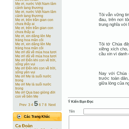
Mẹ ơi, nước Việt Nam lâm
cảnh tang thương
Mẹ ơi, nước Việt Nam lâm
Tôi vẫn vững tin
cảnh tang thương
đau, trên nơi t
Mẹ ơi, trên trần gian con
trung nghĩa với 
chưa thấy ai
Mẹ ơi, trên trần gian con
chưa thấy ai
Mẹ ơi, xin dâng lên Mẹ
tràng hoa mân côi
Tôi tớ Chúa đâ
Mẹ ơi, xin dâng lên Mẹ
tràng hoa mân côi
xiềng xích cho
Mẹ ơi! đã về mùa hoa tươi
cầu xin vì danh
Mẹ ơi! đã về mùa hoa tươi
Mẹ ơi! Ðến khi con về trời,
sống yên vui
Mẹ ơi! Ðến khi con về trời,
sống yên vui
Nay với Chúa đ
Mẹ ơi! Mẹ là suối nước
trước toàn dân,
trong
giữa lòng của n
Mẹ ơi! Mẹ là suối nước
trong
Mẹ ơi! Qua bao giòng đời
con về bên Mẹ
5
Ý Kiến Bạn Ðọc
Prev
3
4
6
7
8
Next
Tên
Các Trang Khác
Ca Ðoàn