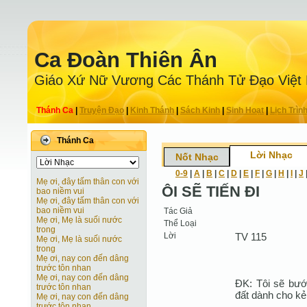
Ca Ðoàn Thiên Ân
Giáo Xứ Nữ Vương Các Thánh Tử Ðạo Việt
Thánh Ca
|
Truyện Ðạo
|
Kinh Thánh
|
Sách Kinh
|
Sinh Hoạt
|
Lịch Trìn
Thánh Ca
Lời Nhạc
Nốt Nhạc
0-9
|
A
|
B
|
C
|
D
|
E
|
F
|
G
|
H
|
I
|
J
Mẹ ơi, đây tấm thân con với
ÔI SẼ TIẾN ĐI
bao niềm vui
Mẹ ơi, đây tấm thân con với
bao niềm vui
Tác Giả
Mẹ ơi, Mẹ là suối nước
Thể Loại
trong
Lời
TV 115
Mẹ ơi, Mẹ là suối nước
trong
Mẹ ơi, nay con đến dâng
trước tôn nhan
Mẹ ơi, nay con đến dâng
ĐK: Tôi sẽ bướ
trước tôn nhan
đất dành cho kẻ
Mẹ ơi, nay con đến dâng
trước tôn nhan