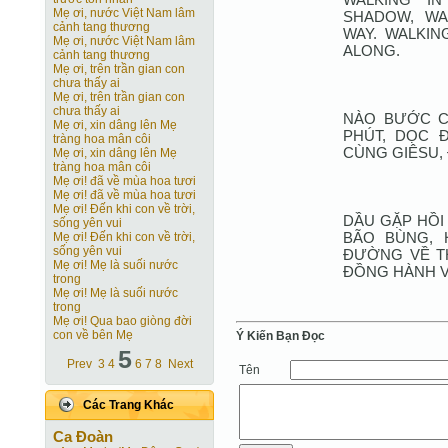
Mẹ ơi, nước Việt Nam lâm
SHADOW, WA
cảnh tang thương
WAY. WALKIN
Mẹ ơi, nước Việt Nam lâm
ALONG.
cảnh tang thương
Mẹ ơi, trên trần gian con
chưa thấy ai
Mẹ ơi, trên trần gian con
chưa thấy ai
NÀO BƯỚC C
Mẹ ơi, xin dâng lên Mẹ
PHÚT, DỌC 
tràng hoa mân côi
CÙNG GIÊSU,
Mẹ ơi, xin dâng lên Mẹ
tràng hoa mân côi
Mẹ ơi! đã về mùa hoa tươi
Mẹ ơi! đã về mùa hoa tươi
Mẹ ơi! Ðến khi con về trời,
DẦU GẶP HỒI
sống yên vui
BÃO BÙNG, 
Mẹ ơi! Ðến khi con về trời,
sống yên vui
ĐƯỜNG VỀ T
Mẹ ơi! Mẹ là suối nước
ĐỒNG HÀNH V
trong
Mẹ ơi! Mẹ là suối nước
trong
Mẹ ơi! Qua bao giòng đời
con về bên Mẹ
Ý Kiến Bạn Ðọc
5
Prev
3
4
6
7
8
Next
Tên
Các Trang Khác
Ca Ðoàn