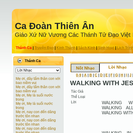
Ca Ðoàn Thiên Ân
Giáo Xứ Nữ Vương Các Thánh Tử Ðạo Việt
Thánh Ca
|
Truyện Ðạo
|
Kinh Thánh
|
Sách Kinh
|
Sinh Hoạt
|
Lịch Trìn
Thánh Ca
Lời Nhạc
Nốt Nhạc
0-9
|
A
|
B
|
C
|
D
|
E
|
F
|
G
|
H
|
I
|
J
Mẹ ơi, đây tấm thân con với
WALKING WITH JE
bao niềm vui
Mẹ ơi, đây tấm thân con với
bao niềm vui
Tác Giả
Mẹ ơi, Mẹ là suối nước
Thể Loại
trong
Lời
WALKING W
Mẹ ơi, Mẹ là suối nước
WALKING AL
trong
Mẹ ơi, nay con đến dâng
WALKING WITH
trước tôn nhan
Mẹ ơi, nay con đến dâng
trước tôn nhan
Mẹ ơi, nay con đến dâng
WALKING IN
trước tôn nhan