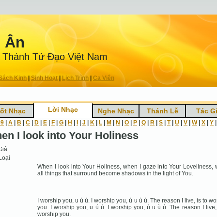
n Ân
 Thánh Tử Ðạo Việt Nam
Sách Kinh
|
Sinh Hoạt
|
Lịch Trình
|
Ca Viên
Lời Nhạc
ốt Nhạc
Nghe Nhạc
Thánh Lễ
Tác G
-9
|
A
|
B
|
C
|
D
|
E
|
F
|
G
|
H
|
I
|
J
|
K
|
L
|
M
|
N
|
O
|
P
|
Q
|
R
|
S
|
T
|
U
|
V
|
W
|
X
|
Y
en I look into Your Holiness
Giả
Loại
When I look into Your Holiness, when I gaze into Your Loveliness,
all things that surround become shadows in the light of You.
I worship you, u ú ù. I worship you, ù u ù ú. The reason I live, is to w
you. I worship you, u ú ù. I worship you, ù u ù ú. The reason I live, 
worship you.