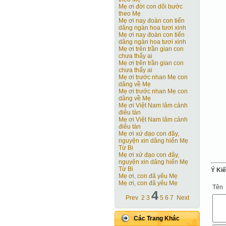
Mẹ ơi đời con dõi bước
theo Mẹ
Mẹ ơi nay đoàn con tiến
dâng ngàn hoa tươi xinh
Mẹ ơi nay đoàn con tiến
dâng ngàn hoa tươi xinh
Mẹ ơi trên trần gian con
chưa thấy ai
Mẹ ơi trên trần gian con
chưa thấy ai
Mẹ ơi trước nhan Mẹ con
dâng về Mẹ
Mẹ ơi trước nhan Mẹ con
dâng về Mẹ
Mẹ ơi Việt Nam lâm cảnh
điêu tàn
Mẹ ơi Việt Nam lâm cảnh
điêu tàn
Mẹ ơi xứ đạo con đây,
nguyện xin dâng hiến Mẹ
Từ Bi
Mẹ ơi xứ đạo con đây,
nguyện xin dâng hiến Mẹ
Từ Bi
Ý Ki
Mẹ ơi, con đã yêu Mẹ
Mẹ ơi, con đã yêu Mẹ
Tên
4
Prev
2
3
5
6
7
Next
Các Trang Khác