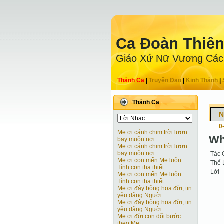
Ca Ðoàn Thiê
Giáo Xứ Nữ Vương Các
Thánh Ca
|
Truyện Ðạo
|
Kinh Thánh
|
Thánh Ca
N
0
Mẹ ơi cánh chim trời lượn
Wh
bay muôn nơi
Mẹ ơi cánh chim trời lượn
bay muôn nơi
Tác 
Mẹ ơi con mến Mẹ luôn.
Thể 
Tình con tha thiết
Lời
Mẹ ơi con mến Mẹ luôn.
Tình con tha thiết
Mẹ ơi đây bông hoa đời, tin
yêu dâng Người
Mẹ ơi đây bông hoa đời, tin
yêu dâng Người
Mẹ ơi đời con dõi bước
theo Mẹ