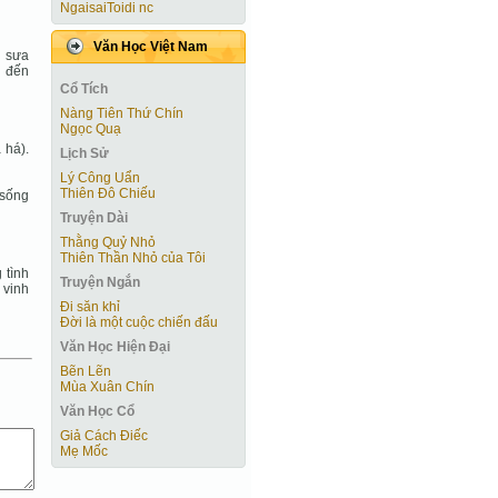
NgaisaiToidi nc
Văn Học Việt Nam
y sưa
i đến
Cổ Tích
Nàng Tiên Thứ Chín
Ngọc Quạ
 há).
Lịch Sử
Lý Công Uẩn
Thiên Đô Chiếu
 sống
Truyện Dài
Thằng Quỷ Nhỏ
Thiên Thần Nhỏ của Tôi
 tình
Truyện Ngắn
 vinh
Đi săn khỉ
Đời là một cuộc chiến đấu
Văn Học Hiện Ðại
Bẽn Lẽn
Mùa Xuân Chín
Văn Học Cổ
Giả Cách Điếc
Mẹ Mốc