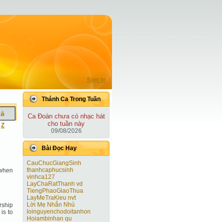
Sign In
Thánh Ca Trong Tuần
iả
Ca Ðoàn chưa có nhạc hát
cho tuần này
|
Z
09/08/2026
Bài Ðọc Hay
CauChucGiangSinh
thanhcaphucsinh
 when
vinhca127
LayChaRatThanh vd
TiengPhaoGiaoThua
LayMeTraKieu nvt
Lời Mẹ Nhắn Nhủ
orship
loinguyenchodoitanhon
is to
Hoiambinhan qu