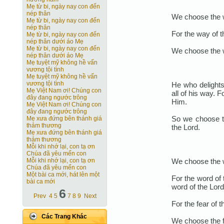
Mẹ từ bi, ngày nay con đến
nép thân
We choose the w
Mẹ từ bi, ngày nay con đến
nép thân
For the way of t
Mẹ từ bi, ngày nay con đến
nép thân dưới áo Mẹ
Mẹ từ bi, ngày nay con đến
We choose the w
nép thân dưới áo Mẹ
Mẹ tuyệt mỹ không hề vấn
vương tội tình
Mẹ tuyệt mỹ không hề vấn
vương tội tình
He who delights
Mẹ Việt Nam ơi! Chúng con
all of his way. 
đây đang ngước trông
Him.
Mẹ Việt Nam ơi! Chúng con
đây đang ngước trông
So we choose t
Mẹ xưa đứng bên thánh giá
thảm thương
the Lord.
Mẹ xưa đứng bên thánh giá
thảm thương
Mỗi khi nhớ lại, con tạ ơn
Chúa đã yêu mến con
We choose the w
Mỗi khi nhớ lại, con tạ ơn
Chúa đã yêu mến con
Một bài ca mới, hát lên một
For the word of
bài ca mới
word of the Lord
6
Prev
4
5
7
8
9
Next
For the fear of t
Các Trang Khác
We choose the f