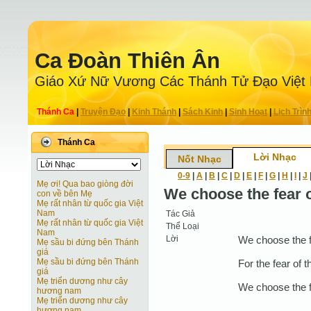
Ca Ðoàn Thiên Ân
Giáo Xứ Nữ Vương Các Thánh Tử Ðạo Việt
Thánh Ca
|
Truyện Ðạo
|
Kinh Thánh
|
Sách Kinh
|
Sinh Hoạt
|
Lịch Trìn
Thánh Ca
Lời Nhạc
Nốt Nhạc
0-9
|
A
|
B
|
C
|
D
|
E
|
F
|
G
|
H
|
I
|
J
Mẹ ơi! Qua bao giòng đời
We choose the fear o
con về bên Mẹ
Mẹ rất nhân từ quốc gia Việt
Nam
Tác Giả
Mẹ rất nhân từ quốc gia Việt
Thể Loại
Nam
Lời
We choose the fe
Mẹ sầu bi đứng bên Thánh
giá
Mẹ sầu bi đứng bên Thánh
For the fear of th
giá
Mẹ triển dương như cây
We choose the fe
hương nam
Mẹ triển dương như cây
hương nam