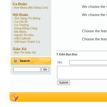
Ca Ðoàn
We choose the w
-
Ave Maria (Mẹ Dâng Con)
We choose the w
Hội Ðoàn
-
Ánh Sáng Tin Mừng
-
Ca Lên Đi
-
Ca Trưởng
-
Dòng Đồng Công
Choose the fear 
-
Mẹ Maria
-
Người Tin Hữu
-
Việt Catholic
Choose the fear 
-
Việt Nam Thánh Ca
Giáo Xứ
-
Bản Tin Giáo Xứ
Ý Kiến Bạn Ðọc
Search
Tên