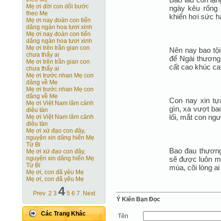
Mẹ ơi đời con dõi bước
ngày kêu rống 
theo Mẹ
khiến hơi sức h
Mẹ ơi nay đoàn con tiến
dâng ngàn hoa tươi xinh
Mẹ ơi nay đoàn con tiến
dâng ngàn hoa tươi xinh
Mẹ ơi trên trần gian con
Nên nay bao tội
chưa thấy ai
để Ngài thương 
Mẹ ơi trên trần gian con
cất cao khúc ca
chưa thấy ai
Mẹ ơi trước nhan Mẹ con
dâng về Mẹ
Mẹ ơi trước nhan Mẹ con
dâng về Mẹ
Con nay xin tự
Mẹ ơi Việt Nam lâm cảnh
gìn, xa vượt ba
điêu tàn
lối, mắt con ngư
Mẹ ơi Việt Nam lâm cảnh
điêu tàn
Mẹ ơi xứ đạo con đây,
nguyện xin dâng hiến Mẹ
Từ Bi
Bao đau thương 
Mẹ ơi xứ đạo con đây,
sẽ được luôn m
nguyện xin dâng hiến Mẹ
Từ Bi
múa, cõi lòng a
Mẹ ơi, con đã yêu Mẹ
Mẹ ơi, con đã yêu Mẹ
4
Prev
2
3
5
6
7
Next
Ý Kiến Bạn Ðọc
Các Trang Khác
Tên