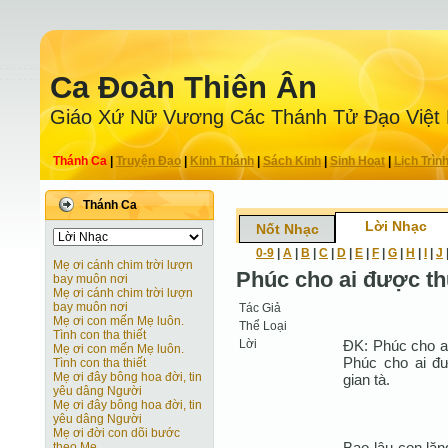
Ca Ðoàn Thiên Ân
Giáo Xứ Nữ Vương Các Thánh Tử Ðạo Việt
Thánh Ca
|
Truyện Ðạo
|
Kinh Thánh
|
Sách Kinh
|
Sinh Hoạt
|
Lịch Trìn
Thánh Ca
Lời Nhạc
Nốt Nhạc
0-9
|
A
|
B
|
C
|
D
|
E
|
F
|
G
|
H
|
I
|
J
Mẹ ơi cánh chim trời lượn
Phúc cho ai được thứ
bay muôn nơi
Mẹ ơi cánh chim trời lượn
bay muôn nơi
Tác Giả
Mẹ ơi con mến Mẹ luôn.
Thể Loại
Tình con tha thiết
Lời
ÐK: Phúc cho ai
Mẹ ơi con mến Mẹ luôn.
Phúc cho ai đư
Tình con tha thiết
Mẹ ơi đây bông hoa đời, tin
gian tà.
yêu dâng Người
Mẹ ơi đây bông hoa đời, tin
yêu dâng Người
Mẹ ơi đời con dõi bước
Bao lâu con lặn
theo Mẹ