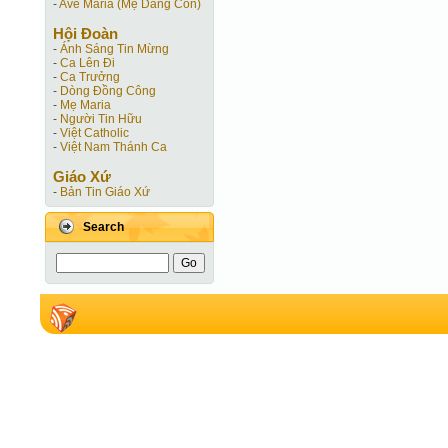
-
Ave Maria (Mẹ Dâng Con)
Hội Ðoàn
-
Ánh Sáng Tin Mừng
-
Ca Lên Đi
-
Ca Trưởng
-
Dòng Đồng Công
-
Mẹ Maria
-
Người Tin Hữu
-
Việt Catholic
-
Việt Nam Thánh Ca
Giáo Xứ
-
Bản Tin Giáo Xứ
Search