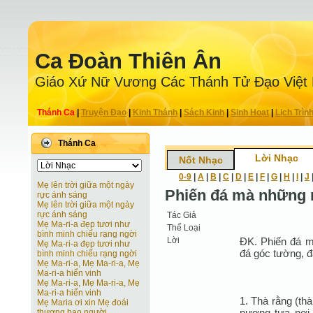
Ca Ðoàn Thiên Ân
Giáo Xứ Nữ Vương Các Thánh Tử Ðạo Việt
Thánh Ca
|
Truyện Ðạo
|
Kinh Thánh
|
Sách Kinh
|
Sinh Hoạt
|
Lịch Trìn
Thánh Ca
Lời Nhạc
Nốt Nhạc
0-9
|
A
|
B
|
C
|
D
|
E
|
F
|
G
|
H
|
I
|
J
Mẹ lên trời giữa một ngày
Phiến đá mà những n
rực ánh sáng
Mẹ lên trời giữa một ngày
rực ánh sáng
Tác Giả
Mẹ Ma-ri-a đẹp tươi như
Thể Loại
bình minh chiếu rạng ngời
Lời
ÐK. Phiến đá m
Mẹ Ma-ri-a đẹp tươi như
đá góc tường, đ
bình minh chiếu rạng ngời
Mẹ Ma-ri-a, Mẹ Ma-ri-a, Mẹ
Ma-ri-a hiển vinh
Mẹ Ma-ri-a, Mẹ Ma-ri-a, Mẹ
Ma-ri-a hiển vinh
1. Thà rằng (th
Mẹ Maria ơi xin Mẹ đoái
nương tựa nơi 
thương bao người