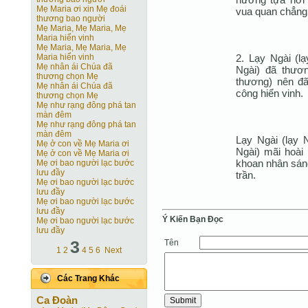
Mẹ Maria ơi xin Mẹ đoái
vua quan chẳng
thương bao người
Mẹ Maria, Mẹ Maria, Mẹ
Maria hiển vinh
Mẹ Maria, Mẹ Maria, Mẹ
2. Lạy Ngài (l
Maria hiển vinh
Mẹ nhân ái Chúa đã
Ngài) đã thươn
thương chọn Mẹ
thương) nên đã
Mẹ nhân ái Chúa đã
công hiển vinh.
thương chọn Mẹ
Mẹ như rạng đông phá tan
màn đêm
Mẹ như rạng đông phá tan
màn đêm
Lạy Ngài (lạy 
Mẹ ở con về Mẹ Maria ơi
Ngài) mãi hoài
Mẹ ở con về Mẹ Maria ơi
khoan nhân sáng
Mẹ ơi bao người lạc bước
lưu đầy
trần.
Mẹ ơi bao người lạc bước
lưu đầy
Mẹ ơi bao người lạc bước
lưu đầy
Ý Kiến Bạn Ðọc
Mẹ ơi bao người lạc bước
lưu đầy
3
Tên
1
2
4
5
6
Next
Các Trang Khác
Ca Ðoàn