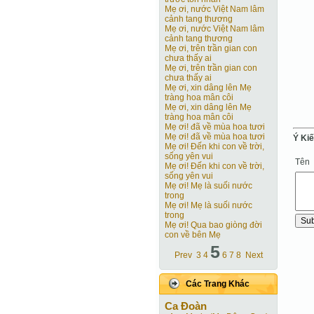
Mẹ ơi, nước Việt Nam lâm
cảnh tang thương
Mẹ ơi, nước Việt Nam lâm
cảnh tang thương
Mẹ ơi, trên trần gian con
chưa thấy ai
Mẹ ơi, trên trần gian con
chưa thấy ai
Mẹ ơi, xin dâng lên Mẹ
tràng hoa mân côi
Mẹ ơi, xin dâng lên Mẹ
tràng hoa mân côi
Mẹ ơi! đã về mùa hoa tươi
Mẹ ơi! đã về mùa hoa tươi
Ý Ki
Mẹ ơi! Ðến khi con về trời,
sống yên vui
Tên
Mẹ ơi! Ðến khi con về trời,
sống yên vui
Mẹ ơi! Mẹ là suối nước
trong
Mẹ ơi! Mẹ là suối nước
trong
Mẹ ơi! Qua bao giòng đời
con về bên Mẹ
5
Prev
3
4
6
7
8
Next
Các Trang Khác
Ca Ðoàn