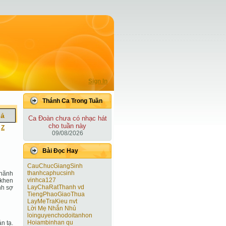
Sign In
Thánh Ca Trong Tuần
iả
Ca Ðoàn chưa có nhạc hát
cho tuần này
|
Z
09/08/2026
Bài Ðọc Hay
CauChucGiangSinh
thanhcaphucsinh
 hãnh
vinhca127
 khen
LayChaRatThanh vd
nh sợ
TiengPhaoGiaoThua
LayMeTraKieu nvt
Lời Mẹ Nhắn Nhủ
loinguyenchodoitanhon
Hoiambinhan qu
n tạ.