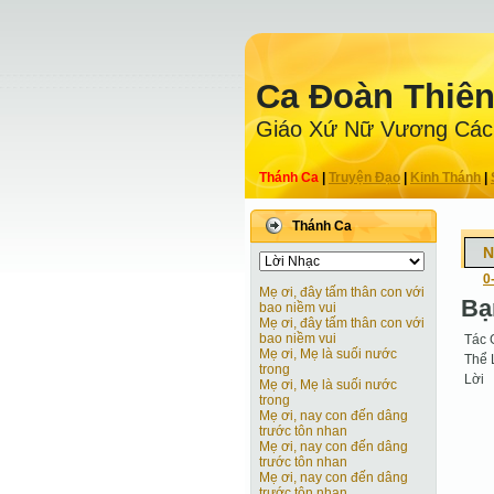
Ca Ðoàn Thiê
Giáo Xứ Nữ Vương Các
Thánh Ca
|
Truyện Ðạo
|
Kinh Thánh
|
Thánh Ca
N
0
Mẹ ơi, đây tấm thân con với
Bạ
bao niềm vui
Mẹ ơi, đây tấm thân con với
bao niềm vui
Tác 
Mẹ ơi, Mẹ là suối nước
Thể 
trong
Lời
Mẹ ơi, Mẹ là suối nước
trong
Mẹ ơi, nay con đến dâng
trước tôn nhan
Mẹ ơi, nay con đến dâng
trước tôn nhan
Mẹ ơi, nay con đến dâng
trước tôn nhan