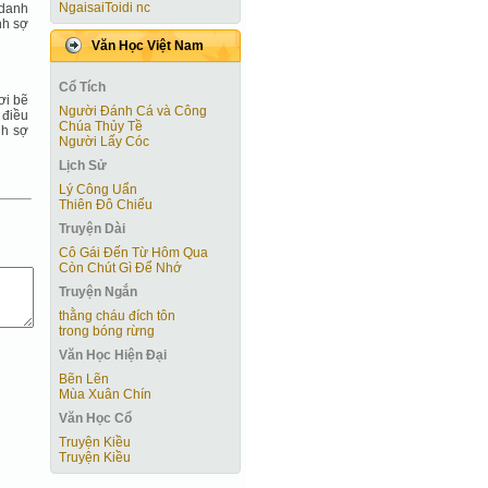
NgaisaiToidi nc
 danh
nh sợ
Văn Học Việt Nam
Cổ Tích
ơi bẽ
Người Ðánh Cá và Công
 điều
Chúa Thủy Tề
nh sợ
Người Lấy Cóc
Lịch Sử
Lý Công Uẩn
Thiên Đô Chiếu
Truyện Dài
Cô Gái Ðến Từ Hôm Qua
Còn Chút Gì Ðể Nhớ
Truyện Ngắn
thằng cháu đích tôn
trong bóng rừng
Văn Học Hiện Ðại
Bẽn Lẽn
Mùa Xuân Chín
Văn Học Cổ
Truyện Kiều
Truyện Kiều