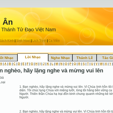
n Ân
 Thánh Tử Ðạo Việt Nam
Sách Kinh
|
Sinh Hoạt
|
Lịch Trình
|
Ca Viên
Lời Nhạc
ốt Nhạc
Nghe Nhạc
Thánh Lễ
Tác G
-9
|
A
|
B
|
C
|
D
|
E
|
F
|
G
|
H
|
I
|
J
|
K
|
L
|
M
|
N
|
O
|
P
|
Q
|
R
|
S
|
T
|
U
|
V
|
W
|
X
|
Y
n nghèo, hãy lặng nghe và mừng vui lên
Giả
Loại
1. Bạn nghèo, hãy lặng nghe và mừng vui lên. Vì Chúa linh hồn tôi
diện. Tôi chúc tụng Chúa với miệng lưỡi, lòng tôi hằng bền vững ca
Người. Thiên thần Chúa hạ trại đồn binh chung quanh những kẻ kí
Người.
2. Bạn nghèo, hãy lặng nghe và mừng vui lên. Vì Chúa linh hồn tôi tá