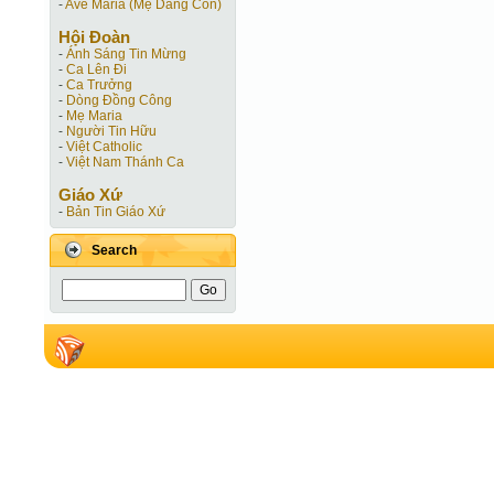
-
Ave Maria (Mẹ Dâng Con)
Hội Ðoàn
-
Ánh Sáng Tin Mừng
-
Ca Lên Đi
-
Ca Trưởng
-
Dòng Đồng Công
-
Mẹ Maria
-
Người Tin Hữu
-
Việt Catholic
-
Việt Nam Thánh Ca
Giáo Xứ
-
Bản Tin Giáo Xứ
Search