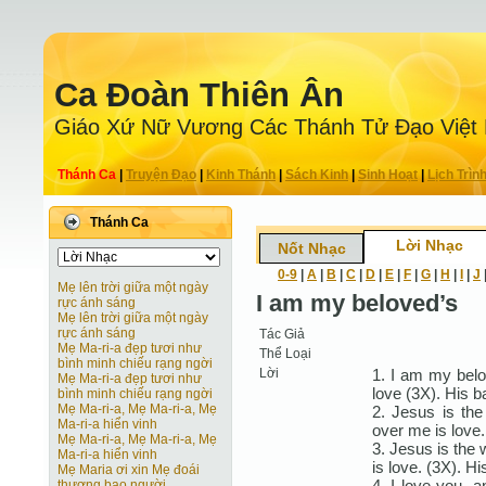
Ca Ðoàn Thiên Ân
Giáo Xứ Nữ Vương Các Thánh Tử Ðạo Việt
Thánh Ca
|
Truyện Ðạo
|
Kinh Thánh
|
Sách Kinh
|
Sinh Hoạt
|
Lịch Trìn
Thánh Ca
Lời Nhạc
Nốt Nhạc
0-9
|
A
|
B
|
C
|
D
|
E
|
F
|
G
|
H
|
I
|
J
Mẹ lên trời giữa một ngày
I am my beloved’s
rực ánh sáng
Mẹ lên trời giữa một ngày
rực ánh sáng
Tác Giả
Mẹ Ma-ri-a đẹp tươi như
Thể Loại
bình minh chiếu rạng ngời
Lời
1. I am my belo
Mẹ Ma-ri-a đẹp tươi như
love (3X). His b
bình minh chiếu rạng ngời
Mẹ Ma-ri-a, Mẹ Ma-ri-a, Mẹ
2. Jesus is th
Ma-ri-a hiển vinh
over me is love.
Mẹ Ma-ri-a, Mẹ Ma-ri-a, Mẹ
3. Jesus is the 
Ma-ri-a hiển vinh
is love. (3X). H
Mẹ Maria ơi xin Mẹ đoái
4. I love you, 
thương bao người