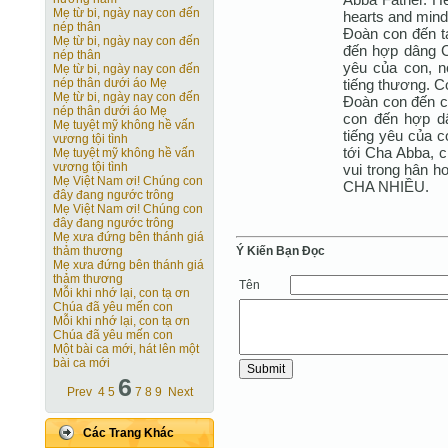
Mẹ từ bi, ngày nay con đến
hearts and mind 
nép thân
Đoàn con đến t
Mẹ từ bi, ngày nay con đến
đến hợp dâng Ch
nép thân
yêu của con, nó
Mẹ từ bi, ngày nay con đến
tiếng thương. C
nép thân dưới áo Mẹ
Mẹ từ bi, ngày nay con đến
Đoàn con đến c
nép thân dưới áo Mẹ
con đến hợp dâ
Mẹ tuyệt mỹ không hề vấn
tiếng yêu của co
vương tội tình
tới Cha Abba, 
Mẹ tuyệt mỹ không hề vấn
vương tội tình
vui trong hân h
Mẹ Việt Nam ơi! Chúng con
CHA NHIỀU.
đây đang ngước trông
Mẹ Việt Nam ơi! Chúng con
đây đang ngước trông
Mẹ xưa đứng bên thánh giá
Ý Kiến Bạn Ðọc
thảm thương
Mẹ xưa đứng bên thánh giá
thảm thương
Tên
Mỗi khi nhớ lại, con tạ ơn
Chúa đã yêu mến con
Mỗi khi nhớ lại, con tạ ơn
Chúa đã yêu mến con
Một bài ca mới, hát lên một
bài ca mới
6
Prev
4
5
7
8
9
Next
Các Trang Khác