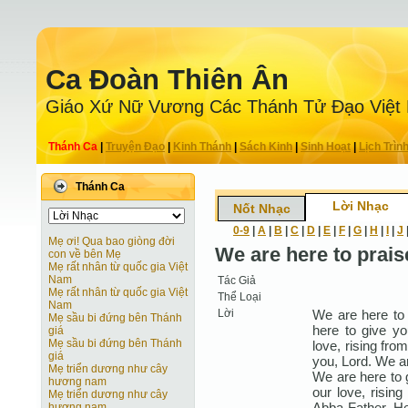
Ca Ðoàn Thiên Ân
Giáo Xứ Nữ Vương Các Thánh Tử Ðạo Việt
Thánh Ca
|
Truyện Ðạo
|
Kinh Thánh
|
Sách Kinh
|
Sinh Hoạt
|
Lịch Trìn
Thánh Ca
Lời Nhạc
Nốt Nhạc
0-9
|
A
|
B
|
C
|
D
|
E
|
F
|
G
|
H
|
I
|
J
Mẹ ơi! Qua bao giòng đời
We are here to prais
con về bên Mẹ
Mẹ rất nhân từ quốc gia Việt
Nam
Tác Giả
Mẹ rất nhân từ quốc gia Việt
Thể Loại
Nam
Lời
We are here to 
Mẹ sầu bi đứng bên Thánh
here to give yo
giá
Mẹ sầu bi đứng bên Thánh
love, rising fro
giá
you, Lord. We ar
Mẹ triển dương như cây
We are here to g
hương nam
our love, rising
Mẹ triển dương như cây
Abba Father. He
hương nam