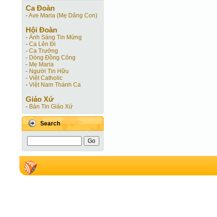
Ca Ðoàn
-
Ave Maria (Mẹ Dâng Con)
Hội Ðoàn
-
Ánh Sáng Tin Mừng
-
Ca Lên Đi
-
Ca Trưởng
-
Dòng Đồng Công
-
Mẹ Maria
-
Người Tin Hữu
-
Việt Catholic
-
Việt Nam Thánh Ca
Giáo Xứ
-
Bản Tin Giáo Xứ
Search