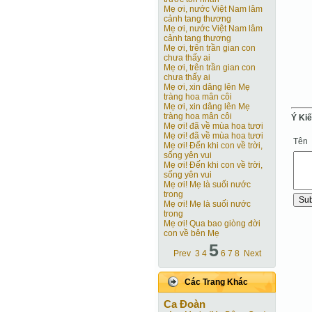
Mẹ ơi, nước Việt Nam lâm
cảnh tang thương
Mẹ ơi, nước Việt Nam lâm
cảnh tang thương
Mẹ ơi, trên trần gian con
chưa thấy ai
Mẹ ơi, trên trần gian con
chưa thấy ai
Mẹ ơi, xin dâng lên Mẹ
tràng hoa mân côi
Mẹ ơi, xin dâng lên Mẹ
tràng hoa mân côi
Ý Ki
Mẹ ơi! đã về mùa hoa tươi
Mẹ ơi! đã về mùa hoa tươi
Tên
Mẹ ơi! Ðến khi con về trời,
sống yên vui
Mẹ ơi! Ðến khi con về trời,
sống yên vui
Mẹ ơi! Mẹ là suối nước
trong
Mẹ ơi! Mẹ là suối nước
trong
Mẹ ơi! Qua bao giòng đời
con về bên Mẹ
5
Prev
3
4
6
7
8
Next
Các Trang Khác
Ca Ðoàn