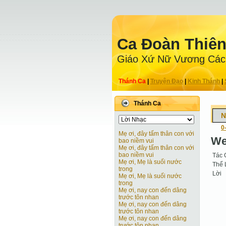
Ca Ðoàn Thiê
Giáo Xứ Nữ Vương Các
Thánh Ca
|
Truyện Ðạo
|
Kinh Thánh
|
Thánh Ca
N
0
Mẹ ơi, đây tấm thân con với
We
bao niềm vui
Mẹ ơi, đây tấm thân con với
bao niềm vui
Tác 
Mẹ ơi, Mẹ là suối nước
Thể 
trong
Lời
Mẹ ơi, Mẹ là suối nước
trong
Mẹ ơi, nay con đến dâng
trước tôn nhan
Mẹ ơi, nay con đến dâng
trước tôn nhan
Mẹ ơi, nay con đến dâng
trước tôn nhan