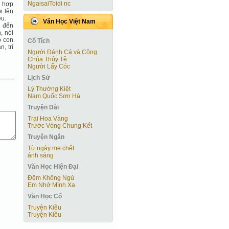
NgaisaiToidi nc
n hợp
i lên
ều.
Văn Học Việt Nam
n đến
, nói
p con
Cổ Tích
, trí
Người Ðánh Cá và Công
Chúa Thủy Tề
Người Lấy Cóc
Lịch Sử
Lý Thường Kiệt
Nam Quốc Sơn Hà
Truyện Dài
Trại Hoa Vàng
Trước Vòng Chung Kết
Truyện Ngắn
Từ ngày mẹ chết
ánh sáng
Văn Học Hiện Ðại
Đêm Không Ngủ
Em Nhớ Mình Xa
Văn Học Cổ
Truyện Kiều
Truyện Kiều