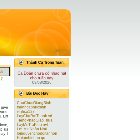
Sign In
Thánh Ca Trong Tuần
iả
Ca Ðoàn chưa có nhạc hát
cho tuần này
|
Z
09/08/2026
Bài Ðọc Hay
CauChucGiangSinh
thanhcaphucsinh
 give
vinhca127
arts.
LayChaRatThanh vd
. Lift
TiengPhaoGiaoThua
LayMeTraKieu nvt
love,
Lời Mẹ Nhắn Nhủ
lp us
loinguyenchodoitanhon
ay: I
Hoiambinhan qu