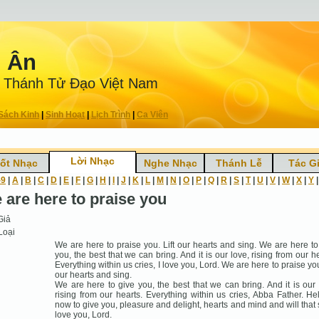
n Ân
 Thánh Tử Ðạo Việt Nam
Sách Kinh
|
Sinh Hoạt
|
Lịch Trình
|
Ca Viên
Lời Nhạc
ốt Nhạc
Nghe Nhạc
Thánh Lễ
Tác G
-9
|
A
|
B
|
C
|
D
|
E
|
F
|
G
|
H
|
I
|
J
|
K
|
L
|
M
|
N
|
O
|
P
|
Q
|
R
|
S
|
T
|
U
|
V
|
W
|
X
|
Y
 are here to praise you
Giả
Loại
We are here to praise you. Lift our hearts and sing. We are here to
you, the best that we can bring. And it is our love, rising from our he
Everything within us cries, I love you, Lord. We are here to praise you
our hearts and sing.
We are here to give you, the best that we can bring. And it is our 
rising from our hearts. Everything within us cries, Abba Father. He
now to give you, pleasure and delight, hearts and mind and will that s
love you, Lord.