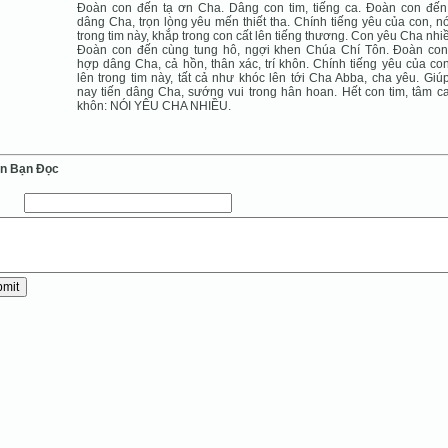
Đoàn con đến tạ ơn Cha. Dâng con tim, tiếng ca. Đoàn con đế
dâng Cha, trọn lòng yêu mến thiết tha. Chính tiếng yêu của con, nó
trong tim này, khắp trong con cất lên tiếng thương. Con yêu Cha nhi
Đoàn con đến cùng tung hô, ngợi khen Chúa Chí Tôn. Đoàn co
hợp dâng Cha, cả hồn, thân xác, trí khôn. Chính tiếng yêu của con
lên trong tim này, tất cả như khóc lên tới Cha Abba, cha yêu. Giú
nay tiến dâng Cha, sướng vui trong hân hoan. Hết con tim, tâm can
khôn: NÓI YÊU CHA NHIỀU.
ến Bạn Ðọc