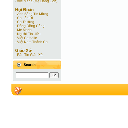
-
Ave Maria (Mẹ Dâng Con)
Hội Ðoàn
-
Ánh Sáng Tin Mừng
-
Ca Lên Đi
-
Ca Trưởng
-
Dòng Đồng Công
-
Mẹ Maria
-
Người Tin Hữu
-
Việt Catholic
-
Việt Nam Thánh Ca
Giáo Xứ
-
Bản Tin Giáo Xứ
Search