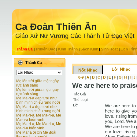
Ca Ðoàn Thiên Ân
Giáo Xứ Nữ Vương Các Thánh Tử Ðạo Việt
Thánh Ca
|
Truyện Ðạo
|
Kinh Thánh
|
Sách Kinh
|
Sinh Hoạt
|
Lịch Trìn
Thánh Ca
Lời Nhạc
Nốt Nhạc
0-9
|
A
|
B
|
C
|
D
|
E
|
F
|
G
|
H
|
I
|
J
Mẹ lên trời giữa một ngày
We are here to prais
rực ánh sáng
Mẹ lên trời giữa một ngày
rực ánh sáng
Tác Giả
Mẹ Ma-ri-a đẹp tươi như
Thể Loại
bình minh chiếu rạng ngời
Lời
We are here to 
Mẹ Ma-ri-a đẹp tươi như
here to give yo
bình minh chiếu rạng ngời
Mẹ Ma-ri-a, Mẹ Ma-ri-a, Mẹ
love, rising fro
Ma-ri-a hiển vinh
you, Lord. We ar
Mẹ Ma-ri-a, Mẹ Ma-ri-a, Mẹ
We are here to g
Ma-ri-a hiển vinh
our love, rising
Mẹ Maria ơi xin Mẹ đoái
Abba Father. He
thương bao người