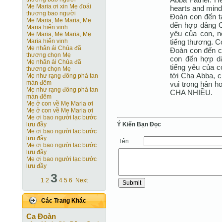
Mẹ Maria ơi xin Mẹ đoái
hearts and mind 
thương bao người
Đoàn con đến t
Mẹ Maria, Mẹ Maria, Mẹ
đến hợp dâng Ch
Maria hiển vinh
yêu của con, nó
Mẹ Maria, Mẹ Maria, Mẹ
tiếng thương. C
Maria hiển vinh
Mẹ nhân ái Chúa đã
Đoàn con đến c
thương chọn Mẹ
con đến hợp dâ
Mẹ nhân ái Chúa đã
tiếng yêu của co
thương chọn Mẹ
tới Cha Abba, 
Mẹ như rạng đông phá tan
màn đêm
vui trong hân h
Mẹ như rạng đông phá tan
CHA NHIỀU.
màn đêm
Mẹ ở con về Mẹ Maria ơi
Mẹ ở con về Mẹ Maria ơi
Mẹ ơi bao người lạc bước
Ý Kiến Bạn Ðọc
lưu đầy
Mẹ ơi bao người lạc bước
lưu đầy
Tên
Mẹ ơi bao người lạc bước
lưu đầy
Mẹ ơi bao người lạc bước
lưu đầy
3
1
2
4
5
6
Next
Các Trang Khác
Ca Ðoàn