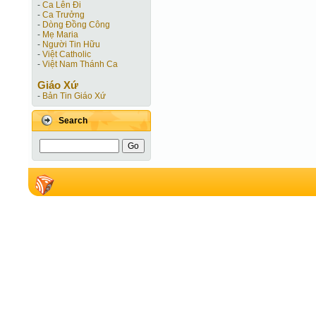
-
Ca Lên Đi
-
Ca Trưởng
-
Dòng Đồng Công
-
Mẹ Maria
-
Người Tin Hữu
-
Việt Catholic
-
Việt Nam Thánh Ca
Giáo Xứ
-
Bản Tin Giáo Xứ
Search