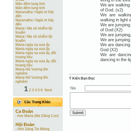
Màn đêm lung linh
We are walking i
Màn đêm lung linh
of God. (x2)
Maranatha ! Ngài ơi hãy
We are walkin
đến
walking in light 
Maranatha ! Ngài ơi hãy
We are jumping i
đến
Maria ! Mẹ vô nhiễm tội
of God (X2)
truyền
We are jumping,
Maria ! Mẹ vô nhiễm tội
We are jumping i
truyền
We are dancing t
Maria ngày xa xưa ấy
Maria ngày xa xưa ấy
God (X2)
Maria ngày xa xưa ấy, đồi
We are dancin
hoang liêu
dancing in the li
Maria ngày xa xưa ấy, đồi
hoang liêu
Maria Nữ Vương tôn
nghiêm
Maria Nữ Vương tôn
Ý Kiến Bạn Ðọc
nghiêm
1
Tên
2
3
4
5
6
Next
Các Trang Khác
Ca Ðoàn
-
Ave Maria (Mẹ Dâng Con)
Hội Ðoàn
-
Ánh Sáng Tin Mừng