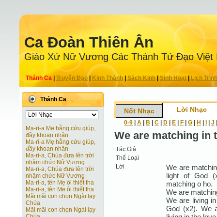
Ca Ðoàn Thiên Ân
Giáo Xứ Nữ Vương Các Thánh Tử Ðạo Việt
Thánh Ca
|
Truyện Ðạo
|
Kinh Thánh
|
Sách Kinh
|
Sinh Hoạt
|
Lịch Trìn
Thánh Ca
Lời Nhạc
Nốt Nhạc
0-9
|
A
|
B
|
C
|
D
|
E
|
F
|
G
|
H
|
I
|
J
Ma-ri-a Mẹ hằng cứu giúp,
We are matching in t
đầy khoan nhân
Ma-ri-a Mẹ hằng cứu giúp,
đầy khoan nhân
Tác Giả
Ma-ri-a, Chúa đưa lên trời
Thể Loại
nhậm chức Nữ Vương
Lời
We are matching
Ma-ri-a, Chúa đưa lên trời
light of God 
nhậm chức Nữ Vương
Ma-ri-a, tên Mẹ ôi thiết tha
matching o ho.
Ma-ri-a, tên Mẹ ôi thiết tha
We are matching
Mãi mãi con chọn Ngài lạy
We are living in
Chúa
God (x2). We ar
Mãi mãi con chọn Ngài lạy
living in the lov
Chúa