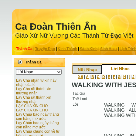
Ca Ðoàn Thiên Ân
Giáo Xứ Nữ Vương Các Thánh Tử Ðạo Việt
Thánh Ca
|
Truyện Ðạo
|
Kinh Thánh
|
Sách Kinh
|
Sinh Hoạt
|
Lịch Trìn
Thánh Ca
Lời Nhạc
Nốt Nhạc
0-9
|
A
|
B
|
C
|
D
|
E
|
F
|
G
|
H
|
I
|
J
Lạy Cha nhân từ xin hãy
WALKING WITH JE
nhận của lễ
Lạy Cha rất thánh xin
thương nhận
Tác Giả
Lạy Cha rất thánh xin
Thể Loại
thương nhận
Lời
WALKING W
LẠY CHA XIN CHO
WALKING AL
LẠY CHA XIN CHO
Lạy Chúa bao ngày tháng
WALKING WITH
con hằng mơ ước
Lạy Chúa bao ngày tháng
con hằng mơ ước
Lạy Chúa chúng con về từ
WALKING IN
bốn phương trời