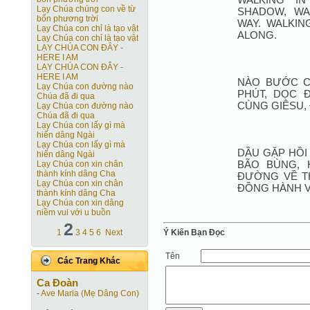
Lạy Chúa chúng con về từ
SHADOW, WA
bốn phương trời
WAY. WALKIN
Lạy Chúa con chỉ là tạo vật
ALONG.
Lạy Chúa con chỉ là tạo vật
LẠY CHÚA CON ĐÂY -
HERE I AM
LẠY CHÚA CON ĐÂY -
HERE I AM
NÀO BƯỚC C
Lạy Chúa con đường nào
PHÚT, DỌC 
Chúa đã đi qua
CÙNG GIÊSU,
Lạy Chúa con đường nào
Chúa đã đi qua
Lạy Chúa con lấy gì mà
hiến dâng Ngài
Lạy Chúa con lấy gì mà
DẦU GẶP HỒI
hiến dâng Ngài
BÃO BÙNG, 
Lạy Chúa con xin chân
thành kính dâng Cha
ĐƯỜNG VỀ T
Lạy Chúa con xin chân
ĐỒNG HÀNH V
thành kính dâng Cha
Lạy Chúa con xin dâng
niềm vui với u buồn
2
Ý Kiến Bạn Ðọc
1
3
4
5
6
Next
Tên
Các Trang Khác
Ca Ðoàn
-
Ave Maria (Mẹ Dâng Con)