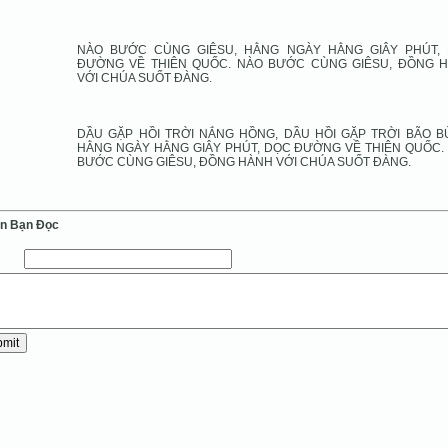
NÀO BƯỚC CÙNG GIÊSU, HẰNG NGÀY HẰNG GIÂY PHÚT,
ĐƯỜNG VỀ THIÊN QUỐC. NÀO BƯỚC CÙNG GIÊSU, ĐỒNG 
VỚI CHÚA SUỐT ĐÀNG.
DẦU GẶP HỒI TRỜI NẮNG HỒNG, DẦU HỒI GẶP TRỜI BÃO B
HẰNG NGÀY HẰNG GIÂY PHÚT, DỌC ĐƯỜNG VỀ THIÊN QUỐC.
BƯỚC CÙNG GIÊSU, ĐỒNG HÀNH VỚI CHÚA SUỐT ĐÀNG.
ến Bạn Ðọc