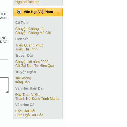
NgaisaiToidi nc
Văn Học Việt Nam
 DỌC
HÀNH
Cổ Tích
Chuyện Chàng Lút
Chuyện Chàng Mồ Côi
ÙNG,
Lịch Sử
 NÀO
Triệu Quang Phục
Triệu Thị Trinh
Truyện Dài
Chuyện kể năm 2000
Cô Gái Ðến Từ Hôm Qua
Truyện Ngắn
sắc không
tiếng đàn
Văn Học Hiện Ðại
Đây Thôn Vĩ Giạ
Thánh Nữ Đồng Trinh Maria
Văn Học Cổ
Các Câu Đối
Bình Ngô Đại Cáo