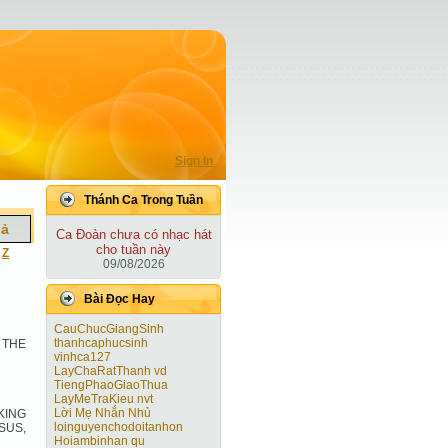
Sign In
Thánh Ca Trong Tuần
iả
Ca Ðoàn chưa có nhạc hát
cho tuần này
|
Z
09/08/2026
Bài Ðọc Hay
CauChucGiangSinh
thanhcaphucsinh
 THE
vinhca127
LayChaRatThanh vd
TiengPhaoGiaoThua
LayMeTraKieu nvt
Lời Mẹ Nhắn Nhủ
KING
loinguyenchodoitanhon
SUS,
Hoiambinhan qu