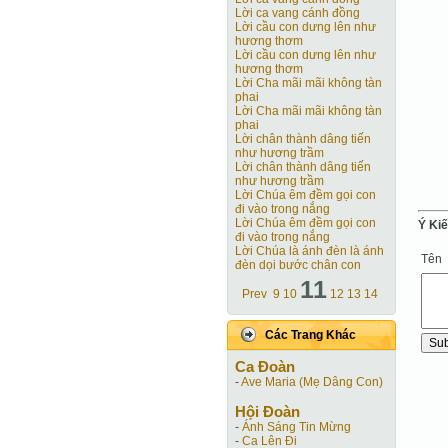
Lời ca vang cánh đồng
Lời cầu con dưng lên như
hương thơm
Lời cầu con dưng lên như
hương thơm
Lời Cha mãi mãi không tàn
phai
Lời Cha mãi mãi không tàn
phai
Lời chân thành dâng tiến
như hương trầm
Lời chân thành dâng tiến
như hương trầm
Lời Chúa êm đềm gọi con
đi vào trong nắng
Lời Chúa êm đềm gọi con
Ý Ki
đi vào trong nắng
Lời Chúa là ánh đèn là ánh
Tên
đèn dọi bước chân con
11
Prev
9
10
12
13
14
Các Trang Khác
Ca Ðoàn
-
Ave Maria (Mẹ Dâng Con)
Hội Ðoàn
-
Ánh Sáng Tin Mừng
-
Ca Lên Đi