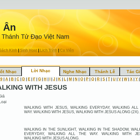
n Ân
 Thánh Tử Ðạo Việt Nam
Sách Kinh
|
Sinh Hoạt
|
Lịch Trình
|
Ca Viên
Lời Nhạc
ốt Nhạc
Nghe Nhạc
Thánh Lễ
Tác G
-9
|
A
|
B
|
C
|
D
|
E
|
F
|
G
|
H
|
I
|
J
|
K
|
L
|
M
|
N
|
O
|
P
|
Q
|
R
|
S
|
T
|
U
|
V
|
W
|
X
|
Y
LKING WITH JESUS
Giả
Loại
WALKING WITH JESUS, WALKING EVERYDAY, WALKING ALL
WAY. WALKING WITH JESUS, WALKING WITH JESUS ALONG (2X).
WALKING IN THE SUNLIGHT, WALKING IN THE SHADOW, WAL
EVERYDAY, WALKING ALL THE WAY. WALKING WITH JE
WALKING WITH JESUS ALONG.