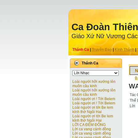
Ca Ðoàn Thiê
Giáo Xứ Nữ Vương Các
Thánh Ca
|
Truyện Ðạo
|
Kinh Thánh
|
Thánh Ca
N
0
Loài người hỡi xướng lên
WA
muôn câu kinh
Loài người hỡi xướng lên
muôn câu kinh
Tác 
Loài người ơi ! Tới Belem
Thể 
Loài người ơi ! Tới Belem
Lời
Loài người ơi tới Be lem
kính thờ Ngôi Hai
Loài người ơi tới Be lem
kính thờ Ngôi Hai
LỜI CA ĐÊM ĐÔNG
Lời ca vang cánh đồng
Lời ca vang cánh đồng
Lời ca vang cánh đồng