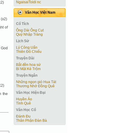
NgaisaiToidi nc
x2)
Văn Học Việt Nam
 (x2)
Cổ Tích
ht of
Ông Dài Ông Cụt
Quỷ Nhập Tràng
Lịch Sử
Lý Công Uẩn
f God
Thiên Đô Chiếu
Truyện Dài
Bắt đền hoa sứ
Bí Mật Kẻ Trộm
Truyện Ngắn
Những ngọn gió Hua Tát
X2)
Thương Nhớ Đồng Quê
Văn Học Hiện Ðại
n the
Huyền Ảo
Tình Quê
Văn Học Cổ
Đánh Đu
Thân Phận Đàn Bà