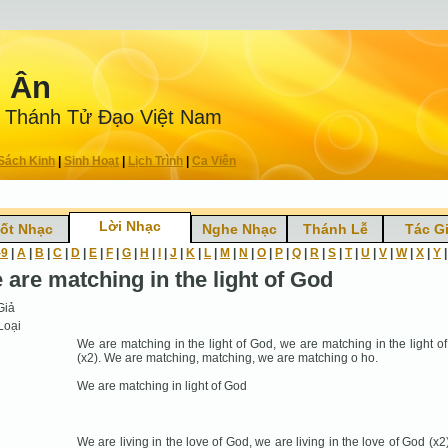
n Ân
 Thánh Tử Ðạo Việt Nam
Sách Kinh
|
Sinh Hoạt
|
Lịch Trình
|
Ca Viên
Lời Nhạc
ốt Nhạc
Nghe Nhạc
Thánh Lễ
Tác G
-9
|
A
|
B
|
C
|
D
|
E
|
F
|
G
|
H
|
I
|
J
|
K
|
L
|
M
|
N
|
O
|
P
|
Q
|
R
|
S
|
T
|
U
|
V
|
W
|
X
|
Y
 are matching in the light of God
Giả
Loại
We are matching in the light of God, we are matching in the light o
(x2). We are matching, matching, we are matching o ho.
We are matching in light of God
We are living in the love of God, we are living in the love of God (x2