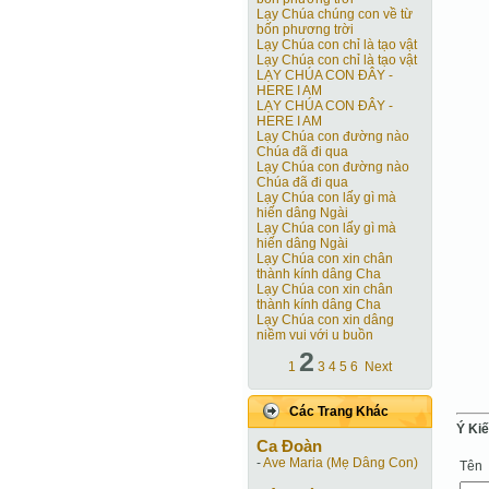
Lạy Chúa chúng con về từ
bốn phương trời
Lạy Chúa con chỉ là tạo vật
Lạy Chúa con chỉ là tạo vật
LẠY CHÚA CON ĐÂY -
HERE I AM
LẠY CHÚA CON ĐÂY -
HERE I AM
Lạy Chúa con đường nào
Chúa đã đi qua
Lạy Chúa con đường nào
Chúa đã đi qua
Lạy Chúa con lấy gì mà
hiến dâng Ngài
Lạy Chúa con lấy gì mà
hiến dâng Ngài
Lạy Chúa con xin chân
thành kính dâng Cha
Lạy Chúa con xin chân
thành kính dâng Cha
Lạy Chúa con xin dâng
niềm vui với u buồn
2
1
3
4
5
6
Next
Các Trang Khác
Ý Ki
Ca Ðoàn
-
Ave Maria (Mẹ Dâng Con)
Tên