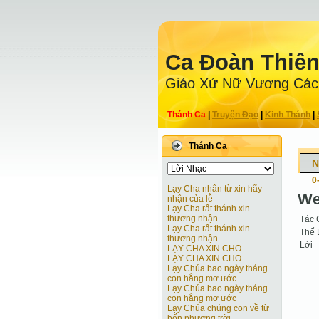
Ca Ðoàn Thiê
Giáo Xứ Nữ Vương Các
Thánh Ca
|
Truyện Ðạo
|
Kinh Thánh
|
Thánh Ca
N
0
Lạy Cha nhân từ xin hãy
We
nhận của lễ
Lạy Cha rất thánh xin
thương nhận
Tác 
Lạy Cha rất thánh xin
Thể 
thương nhận
Lời
LẠY CHA XIN CHO
LẠY CHA XIN CHO
Lạy Chúa bao ngày tháng
con hằng mơ ước
Lạy Chúa bao ngày tháng
con hằng mơ ước
Lạy Chúa chúng con về từ
bốn phương trời