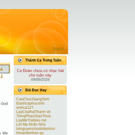
Sign In
Thánh Ca Trong Tuần
iả
Ca Ðoàn chưa có nhạc hát
cho tuần này
|
Z
09/08/2026
Bài Ðọc Hay
CauChucGiangSinh
thanhcaphucsinh
f God
vinhca127
LayChaRatThanh vd
TiengPhaoGiaoThua
LayMeTraKieu nvt
Lời Mẹ Nhắn Nhủ
loinguyenchodoitanhon
Hoiambinhan qu
). We