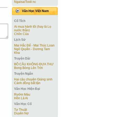
NgaisaiToidi nc
Văn Học Việt Nam
Cổ Tích
Ai mua hành tôi (hay là Lọ
nước thần)
Chôn Của
Lịch Sử
Mai Hắc Đế - Mai Thúc Loan
Ngô Quyền - Dương Tam
Kha
Truyện Dài
BỒ CÂU KHÔNG ĐƯA THƯ
Bong Bóng Lên Trời
Truyện Ngắn
Hai câu chuyện Giáng sinh
Cánh đồng bất tận
Văn Học Hiện Ðại
Rướm Máu
Hồn Là Ai
Văn Học Cổ
Tự Thuật
Duyên Nợ