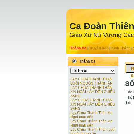
Ca Ðoàn Thiê
Giáo Xứ Nữ Vương Các
Thánh Ca
|
Truyện Ðạo
|
Kinh Thánh
|
Thánh Ca
N
0
LẬY CHÚA THÁNH THẦN
SỐ
SUỐI NGUỒN THÁNH ÂN
LẠY CHÚA THÁNH THẦN
XIN NGÀI HÃY ĐẾN CHIẾU
Tác 
SÁNG
Thể 
LẠY CHÚA THÁNH THẦN
Lời
XIN NGÀI HÃY ĐẾN CHIẾU
SÁNG
Lạy Chúa Thánh Thần xin
Ngài mau đến
Lạy Chúa Thánh Thần xin
Ngài mau đến
Lạy Chúa Thánh Thần, suối
nguồn thánh ân