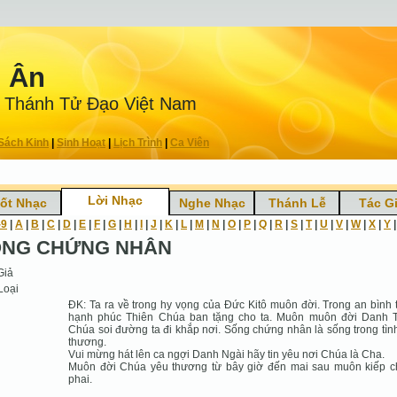
n Ân
 Thánh Tử Ðạo Việt Nam
Sách Kinh
|
Sinh Hoạt
|
Lịch Trình
|
Ca Viên
Lời Nhạc
ốt Nhạc
Nghe Nhạc
Thánh Lễ
Tác G
-9
|
A
|
B
|
C
|
D
|
E
|
F
|
G
|
H
|
I
|
J
|
K
|
L
|
M
|
N
|
O
|
P
|
Q
|
R
|
S
|
T
|
U
|
V
|
W
|
X
|
Y
NG CHỨNG NHÂN
Giả
Loại
ĐK: Ta ra về trong hy vọng của Đức Kitô muôn đời. Trong an bình 
hạnh phúc Thiên Chúa ban tặng cho ta. Muôn muôn đời Danh 
Chúa soi đường ta đi khắp nơi. Sống chứng nhân là sống trong tìn
thương.
Vui mừng hát lên ca ngợi Danh Ngài hãy tin yêu nơi Chúa là Cha.
Muôn đời Chúa yêu thương từ bây giờ đến mai sau muôn kiếp 
phai.