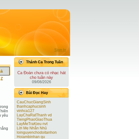
Sign In
Thánh Ca Trong Tuần
iả
Ca Ðoàn chưa có nhạc hát
cho tuần này
|
Z
09/08/2026
Bài Ðọc Hay
CauChucGiangSinh
thanhcaphucsinh
trong
vinhca127
Thiên
LayChaRatThanh vd
h yêu
TiengPhaoGiaoThua
LayMeTraKieu nvt
Lời Mẹ Nhắn Nhủ
chẳng
loinguyenchodoitanhon
Hoiambinhan qu