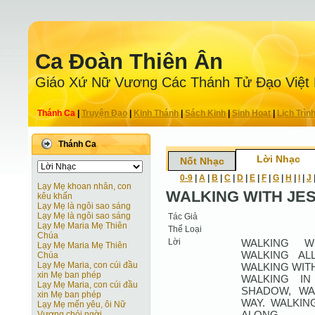
Ca Ðoàn Thiên Ân
Giáo Xứ Nữ Vương Các Thánh Tử Ðạo Việt
Thánh Ca
|
Truyện Ðạo
|
Kinh Thánh
|
Sách Kinh
|
Sinh Hoạt
|
Lịch Trìn
Thánh Ca
Lời Nhạc
Nốt Nhạc
0-9
|
A
|
B
|
C
|
D
|
E
|
F
|
G
|
H
|
I
|
J
Lạy Mẹ khoan nhân, con
WALKING WITH JE
kêu khấn
Lạy Mẹ là ngôi sao sáng
Lạy Mẹ là ngôi sao sáng
Tác Giả
Lạy Mẹ Maria Mẹ Thiên
Thể Loại
Chúa
Lời
WALKING W
Lạy Mẹ Maria Mẹ Thiên
WALKING AL
Chúa
Lạy Mẹ Maria, con cúi đầu
WALKING WITH
xin Mẹ ban phép
WALKING IN
Lạy Mẹ Maria, con cúi đầu
SHADOW, WA
xin Mẹ ban phép
WAY. WALKIN
Lạy Mẹ mến yêu, ôi Nữ
ALONG.
Vương chói ngời