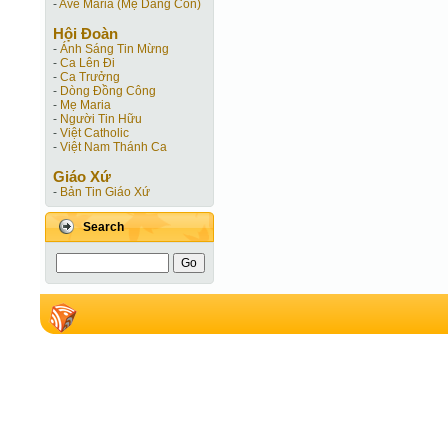
-
Ave Maria (Mẹ Dâng Con)
Hội Ðoàn
-
Ánh Sáng Tin Mừng
-
Ca Lên Đi
-
Ca Trưởng
-
Dòng Đồng Công
-
Mẹ Maria
-
Người Tin Hữu
-
Việt Catholic
-
Việt Nam Thánh Ca
Giáo Xứ
-
Bản Tin Giáo Xứ
Search