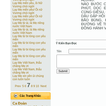
Lạy Mẹ mến yêu, ôi Nữ
NÀO BƯỚC C
Vương chói ngời
PHÚT, DỌC 
Lạy Mẹ mến yêu! Ôi nữ
CÙNG GIÊSU,
Vương chói ngời
DẦU GẶP HỒI
Lạy Mẹ mến yêu! Ôi nữ
BÃO BÙNG, 
Vương chói ngời
Lạy Mẹ từ ái, là Mẹ riêng
ĐƯỜNG VỀ T
nước Việt Nam
ĐỒNG HÀNH V
Lạy Mẹ từ ái, là Mẹ riêng
nước Việt Nam
Lạy Mẹ từ bi lòng con yêu
mến
Lạy Mẹ từ bi lòng con yêu
Ý Kiến Bạn Ðọc
mến
Lạy Mẹ từ bi lòng con yêu
Tên
mến
Lạy Mẹ từ bi lòng con yêu
mến
Lạy Mẹ Việt Nam, thấu
chăng Mẹ ơi
Lạy Mẹ Việt Nam, thấu
chăng Mẹ ơi
Lạy Mẹ xin yên ủi chúng
con luôn luôn
7
Prev
5
6
8
9
10
Next
Các Trang Khác
Ca Ðoàn