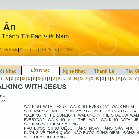
n Ân
 Thánh Tử Ðạo Việt Nam
Sách Kinh
|
Sinh Hoạt
|
Lịch Trình
|
Ca Viên
Lời Nhạc
ốt Nhạc
Nghe Nhạc
Thánh Lễ
Tác G
-9
|
A
|
B
|
C
|
D
|
E
|
F
|
G
|
H
|
I
|
J
|
K
|
L
|
M
|
N
|
O
|
P
|
Q
|
R
|
S
|
T
|
U
|
V
|
W
|
X
|
Y
LKING WITH JESUS
Giả
Loại
WALKING WITH JESUS, WALKING EVERYDAY, WALKING ALL
WAY. WALKING WITH JESUS, WALKING WITH JESUS ALONG (2X).
WALKING IN THE SUNLIGHT, WALKING IN THE SHADOW, WAL
EVERYDAY, WALKING ALL THE WAY. WALKING WITH JE
WALKING WITH JESUS ALONG.
NÀO BƯỚC CÙNG GIÊSU, HẰNG NGÀY HẰNG GIÂY PHÚT,
ĐƯỜNG VỀ THIÊN QUỐC. NÀO BƯỚC CÙNG GIÊSU, ĐỒNG 
VỚI CHÚA SUỐT ĐÀNG.