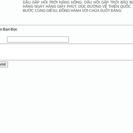
DẦU GẶP HỒI TRỜI NẮNG HỒNG, DẦU HỒI GẶP TRỜI BÃO B
HẰNG NGÀY HẰNG GIÂY PHÚT, DỌC ĐƯỜNG VỀ THIÊN QUỐC.
BƯỚC CÙNG GIÊSU, ĐỒNG HÀNH VỚI CHÚA SUỐT ĐÀNG.
ến Bạn Ðọc