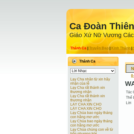
Ca Ðoàn Thiê
Giáo Xứ Nữ Vương Các
Thánh Ca
|
Truyện Ðạo
|
Kinh Thánh
|
Thánh Ca
N
0
Lạy Cha nhân từ xin hãy
WA
nhận của lễ
Lạy Cha rất thánh xin
thương nhận
Tác 
Lạy Cha rất thánh xin
Thể 
thương nhận
Lời
LẠY CHA XIN CHO
LẠY CHA XIN CHO
Lạy Chúa bao ngày tháng
con hằng mơ ước
Lạy Chúa bao ngày tháng
con hằng mơ ước
Lạy Chúa chúng con về từ
bốn phương trời