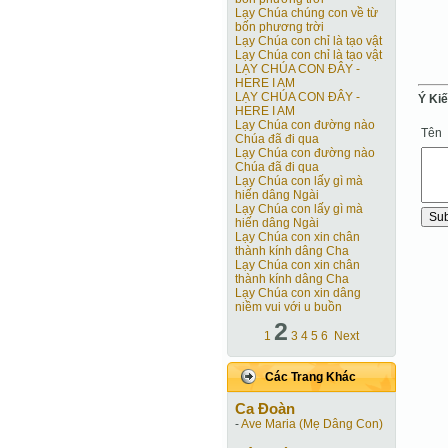
Lạy Chúa chúng con về từ
bốn phương trời
Lạy Chúa con chỉ là tạo vật
Lạy Chúa con chỉ là tạo vật
LẠY CHÚA CON ĐÂY -
HERE I AM
LẠY CHÚA CON ĐÂY -
Ý Ki
HERE I AM
Lạy Chúa con đường nào
Tên
Chúa đã đi qua
Lạy Chúa con đường nào
Chúa đã đi qua
Lạy Chúa con lấy gì mà
hiến dâng Ngài
Lạy Chúa con lấy gì mà
hiến dâng Ngài
Lạy Chúa con xin chân
thành kính dâng Cha
Lạy Chúa con xin chân
thành kính dâng Cha
Lạy Chúa con xin dâng
niềm vui với u buồn
2
1
3
4
5
6
Next
Các Trang Khác
Ca Ðoàn
-
Ave Maria (Mẹ Dâng Con)