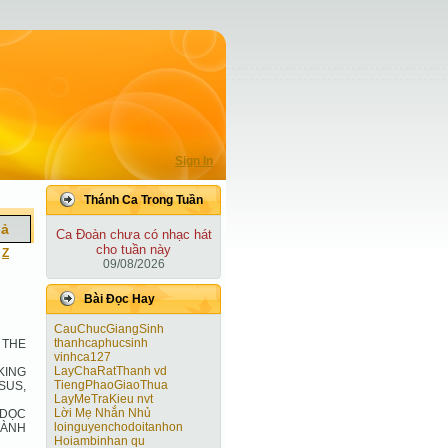
Sign In
Thánh Ca Trong Tuần
iả
Ca Ðoàn chưa có nhạc hát
cho tuần này
|
Z
09/08/2026
Bài Ðọc Hay
CauChucGiangSinh
thanhcaphucsinh
 THE
vinhca127
LayChaRatThanh vd
KING
TiengPhaoGiaoThua
SUS,
LayMeTraKieu nvt
Lời Mẹ Nhắn Nhủ
 DỌC
loinguyenchodoitanhon
HÀNH
Hoiambinhan qu