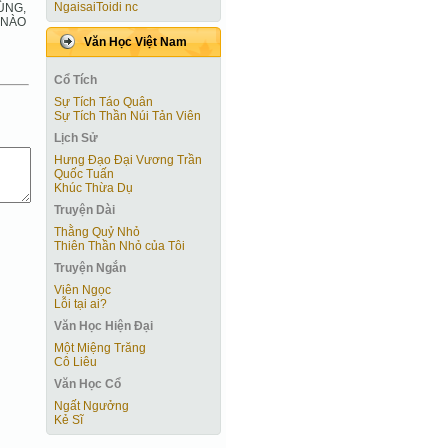
NgaisaiToidi nc
ÙNG,
 NÀO
Văn Học Việt Nam
Cổ Tích
Sự Tích Táo Quân
Sự Tích Thần Núi Tản Viên
Lịch Sử
Hưng Đạo Đại Vương Trần
Quốc Tuấn
Khúc Thừa Dụ
Truyện Dài
Thằng Quỷ Nhỏ
Thiên Thần Nhỏ của Tôi
Truyện Ngắn
Viên Ngọc
Lỗi tại ai?
Văn Học Hiện Ðại
Một Miệng Trăng
Cô Liêu
Văn Học Cổ
Ngất Ngưởng
Kẻ Sĩ