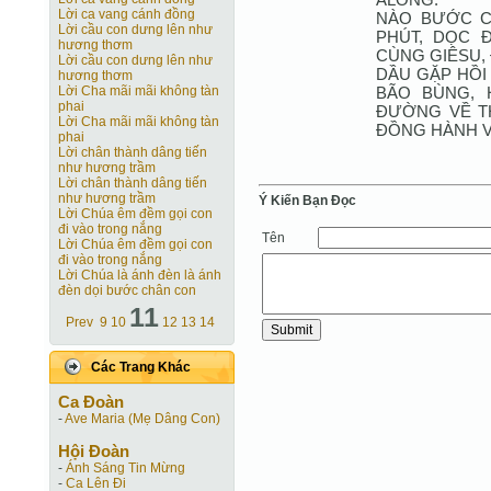
Lời ca vang cánh đồng
NÀO BƯỚC C
Lời cầu con dưng lên như
PHÚT, DỌC 
hương thơm
CÙNG GIÊSU,
Lời cầu con dưng lên như
DẦU GẶP HỒI
hương thơm
BÃO BÙNG, 
Lời Cha mãi mãi không tàn
phai
ĐƯỜNG VỀ T
Lời Cha mãi mãi không tàn
ĐỒNG HÀNH V
phai
Lời chân thành dâng tiến
như hương trầm
Lời chân thành dâng tiến
như hương trầm
Ý Kiến Bạn Ðọc
Lời Chúa êm đềm gọi con
đi vào trong nắng
Tên
Lời Chúa êm đềm gọi con
đi vào trong nắng
Lời Chúa là ánh đèn là ánh
đèn dọi bước chân con
11
Prev
9
10
12
13
14
Các Trang Khác
Ca Ðoàn
-
Ave Maria (Mẹ Dâng Con)
Hội Ðoàn
-
Ánh Sáng Tin Mừng
-
Ca Lên Đi