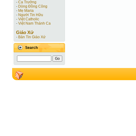
-
Ca Trưởng
-
Dòng Đồng Công
-
Mẹ Maria
-
Người Tin Hữu
-
Việt Catholic
-
Việt Nam Thánh Ca
Giáo Xứ
-
Bản Tin Giáo Xứ
Search