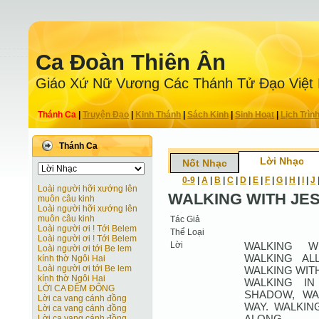
Ca Ðoàn Thiên Ân
Giáo Xứ Nữ Vương Các Thánh Tử Ðạo Việt
Thánh Ca
|
Truyện Ðạo
|
Kinh Thánh
|
Sách Kinh
|
Sinh Hoạt
|
Lịch Trìn
Thánh Ca
Lời Nhạc
Nốt Nhạc
0-9
|
A
|
B
|
C
|
D
|
E
|
F
|
G
|
H
|
I
|
J
Loài người hỡi xướng lên
WALKING WITH JE
muôn câu kinh
Loài người hỡi xướng lên
muôn câu kinh
Tác Giả
Loài người ơi ! Tới Belem
Thể Loại
Loài người ơi ! Tới Belem
Lời
WALKING W
Loài người ơi tới Be lem
WALKING AL
kính thờ Ngôi Hai
Loài người ơi tới Be lem
WALKING WITH
kính thờ Ngôi Hai
WALKING IN
LỜI CA ĐÊM ĐÔNG
SHADOW, WA
Lời ca vang cánh đồng
WAY. WALKIN
Lời ca vang cánh đồng
ALONG.
Lời ca vang cánh đồng