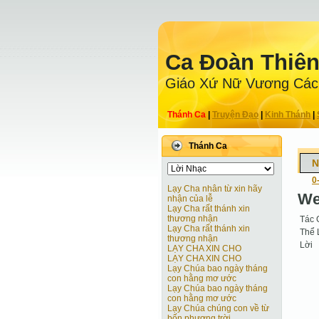
Ca Ðoàn Thiê
Giáo Xứ Nữ Vương Các
Thánh Ca
|
Truyện Ðạo
|
Kinh Thánh
|
Thánh Ca
N
0
Lạy Cha nhân từ xin hãy
We
nhận của lễ
Lạy Cha rất thánh xin
thương nhận
Tác 
Lạy Cha rất thánh xin
Thể 
thương nhận
Lời
LẠY CHA XIN CHO
LẠY CHA XIN CHO
Lạy Chúa bao ngày tháng
con hằng mơ ước
Lạy Chúa bao ngày tháng
con hằng mơ ước
Lạy Chúa chúng con về từ
bốn phương trời