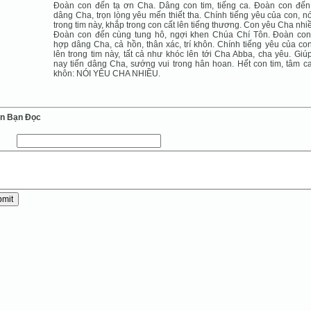
Đoàn con đến tạ ơn Cha. Dâng con tim, tiếng ca. Đoàn con đế
dâng Cha, trọn lòng yêu mến thiết tha. Chính tiếng yêu của con, nó
trong tim này, khắp trong con cất lên tiếng thương. Con yêu Cha nhi
Đoàn con đến cùng tung hô, ngợi khen Chúa Chí Tôn. Đoàn co
hợp dâng Cha, cả hồn, thân xác, trí khôn. Chính tiếng yêu của con
lên trong tim này, tất cả như khóc lên tới Cha Abba, cha yêu. Giú
nay tiến dâng Cha, sướng vui trong hân hoan. Hết con tim, tâm can
khôn: NÓI YÊU CHA NHIỀU.
ến Bạn Ðọc