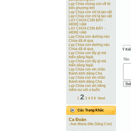
Lạy Chúa chúng con về từ
bốn phương trời
Lạy Chúa con chỉ là tạo vật
Lạy Chúa con chỉ là tạo vật
LẠY CHÚA CON ĐÂY -
HERE I AM
LẠY CHÚA CON ĐÂY -
HERE I AM
Lạy Chúa con đường nào
Chúa đã đi qua
Lạy Chúa con đường nào
Chúa đã đi qua
Ý Ki
Lạy Chúa con lấy gì mà
hiến dâng Ngài
Tên
Lạy Chúa con lấy gì mà
hiến dâng Ngài
Lạy Chúa con xin chân
thành kính dâng Cha
Lạy Chúa con xin chân
thành kính dâng Cha
Lạy Chúa con xin dâng
niềm vui với u buồn
2
1
3
4
5
6
Next
Các Trang Khác
Ca Ðoàn
-
Ave Maria (Mẹ Dâng Con)