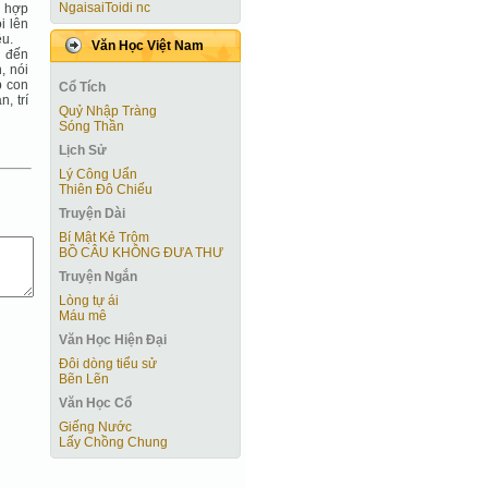
NgaisaiToidi nc
n hợp
i lên
ều.
Văn Học Việt Nam
n đến
, nói
p con
Cổ Tích
, trí
Quỷ Nhập Tràng
Sóng Thần
Lịch Sử
Lý Công Uẩn
Thiên Đô Chiếu
Truyện Dài
Bí Mật Kẻ Trộm
BỒ CÂU KHÔNG ĐƯA THƯ
Truyện Ngắn
Lòng tự ái
Máu mê
Văn Học Hiện Ðại
Đôi dòng tiểu sử
Bẽn Lẽn
Văn Học Cổ
Giếng Nước
Lấy Chồng Chung