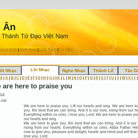
n Ân
 Thánh Tử Ðạo Việt Nam
Sách Kinh
|
Sinh Hoạt
|
Lịch Trình
|
Ca Viên
Lời Nhạc
ốt Nhạc
Nghe Nhạc
Thánh Lễ
Tác G
-9
|
A
|
B
|
C
|
D
|
E
|
F
|
G
|
H
|
I
|
J
|
K
|
L
|
M
|
N
|
O
|
P
|
Q
|
R
|
S
|
T
|
U
|
V
|
W
|
X
|
Y
 are here to praise you
Giả
Loại
We are here to praise you. Lift our hearts and sing. We are here to
you, the best that we can bring. And it is our love, rising from our he
Everything within us cries, I love you, Lord. We are here to praise you
our hearts and sing.
We are here to give you, the best that we can bring. And it is our 
rising from our hearts. Everything within us cries, Abba Father. He
now to give you, pleasure and delight, hearts and mind and will that s
love you, Lord.