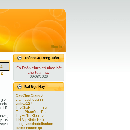
Sign In
Thánh Ca Trong Tuần
iả
Ca Ðoàn chưa có nhạc hát
cho tuần này
|
Z
09/08/2026
Bài Ðọc Hay
CauChucGiangSinh
thanhcaphucsinh
 give
vinhca127
arts.
LayChaRatThanh vd
. Lift
TiengPhaoGiaoThua
LayMeTraKieu nvt
love,
Lời Mẹ Nhắn Nhủ
lp us
loinguyenchodoitanhon
ay: I
Hoiambinhan qu