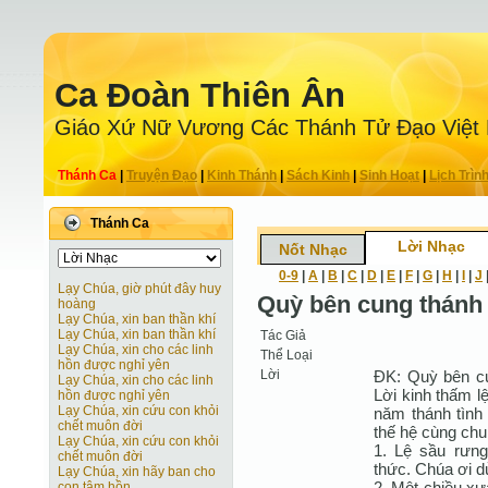
Ca Ðoàn Thiên Ân
Giáo Xứ Nữ Vương Các Thánh Tử Ðạo Việt
Thánh Ca
|
Truyện Ðạo
|
Kinh Thánh
|
Sách Kinh
|
Sinh Hoạt
|
Lịch Trìn
Thánh Ca
Lời Nhạc
Nốt Nhạc
0-9
|
A
|
B
|
C
|
D
|
E
|
F
|
G
|
H
|
I
|
J
Lạy Chúa, giờ phút đây huy
Quỳ bên cung thánh 
hoàng
Lạy Chúa, xin ban thần khí
Lạy Chúa, xin ban thần khí
Tác Giả
Lạy Chúa, xin cho các linh
Thể Loại
hồn được nghỉ yên
Lời
ÐK: Quỳ bên cu
Lạy Chúa, xin cho các linh
Lời kinh thấm l
hồn được nghỉ yên
Lạy Chúa, xin cứu con khỏi
năm thánh tình
chết muôn đời
thế hệ cùng chun
Lạy Chúa, xin cứu con khỏi
1. Lệ sầu rưng
chết muôn đời
thức. Chúa ơi d
Lạy Chúa, xin hãy ban cho
2. Một chiều x
con tâm hồn