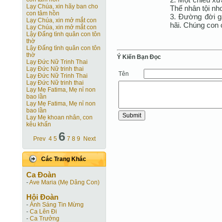
Lạy Chúa, xin hãy ban cho
Thế nhân tội nh
con tâm hồn
3. Ðường đời g
Lạy Chúa, xin mở mắt con
hãi. Chúng con 
Lạy Chúa, xin mở mắt con
Lậy Đấng tình quân con tôn
thờ
Lậy Đấng tình quân con tôn
thờ
Ý Kiến Bạn Ðọc
Lạy Ðức Nữ Trinh Thai
Lạy Ðức Nữ trinh thai
Tên
Lạy Ðức Nữ Trinh Thai
Lạy Ðức Nữ trinh thai
Lạy Mẹ Fatima, Mẹ nỉ non
bao lần
Lạy Mẹ Fatima, Mẹ nỉ non
bao lần
Lạy Mẹ khoan nhân, con
kêu khấn
6
Prev
4
5
7
8
9
Next
Các Trang Khác
Ca Ðoàn
-
Ave Maria (Mẹ Dâng Con)
Hội Ðoàn
-
Ánh Sáng Tin Mừng
-
Ca Lên Đi
-
Ca Trưởng