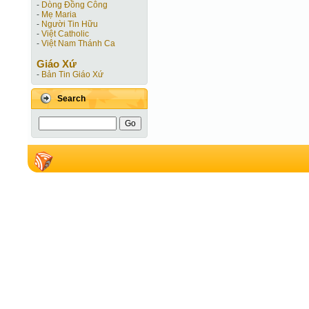
-
Dòng Đồng Công
-
Mẹ Maria
-
Người Tin Hữu
-
Việt Catholic
-
Việt Nam Thánh Ca
Giáo Xứ
-
Bản Tin Giáo Xứ
Search