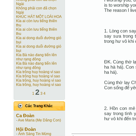
Ngài
is to worship yo
Không phải con đã chọn
The reason I liv
Ngài
KHÚC HÁT MỘT LOÀI HOA
Kìa ai còn lưu tiếng thiên
thu
Kìa ai còn lưu tiếng thiên
1. Lòng con sa
thu
say sưa trong 
Kìa ai dong duổi đường gió
trong hư vô khi
bụi
Kìa ai dong duổi đường gió
bụi
Kìa Bà nào đang tiến lên
như rạng đông
ĐK. Cùng thờ lạ
Kìa Bà nào đang tiến lên
ha hà há). Con 
như rạng đông
ha há).
Kìa trông huy hoàng vì sao
Kìa trông huy hoàng vì sao
Kìa trông, huy hoàng vì sao
Cùng thờ lạy Ch
Kìa trông, huy hoàng vì sao
Con sống để yêu
2
1
3
4
Các Trang Khác
2. Hồn con mê 
say trong tình 
Ca Ðoàn
hư vô khi đến t
-
Ave Maria (Mẹ Dâng Con)
Hội Ðoàn
-
Ánh Sáng Tin Mừng