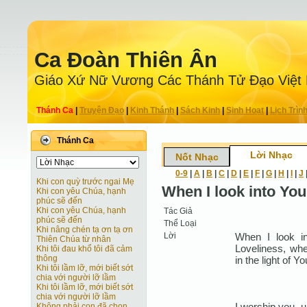
Ca Ðoàn Thiên Ân
Giáo Xứ Nữ Vương Các Thánh Tử Ðạo Việt
Thánh Ca
|
Truyện Ðạo
|
Kinh Thánh
|
Sách Kinh
|
Sinh Hoạt
|
Lịch Trìn
Thánh Ca
Lời Nhạc
Nốt Nhạc
0-9
|
A
|
B
|
C
|
D
|
E
|
F
|
G
|
H
|
I
|
J
Khi con quỳ trước ngai Mẹ
When I look into You
Khi con yêu Chúa, hạnh
phúc sẽ đến
Khi con yêu Chúa, hạnh
Tác Giả
phúc sẽ đến
Thể Loại
Khi nâng chén tạ ơn tạ ơn
Lời
When I look in
Thiên Chúa từ nhân
Loveliness, wh
Khi tôi đau khổ tôi đã cảm
thông
in the light of Yo
Khi tôi lầm lỡ, mới biết sớt
chia với người lỡ lầm
Khi tôi lầm lỡ, mới biết sớt
chia với người lỡ lầm
I worship you, u
Không phải con đã chọn