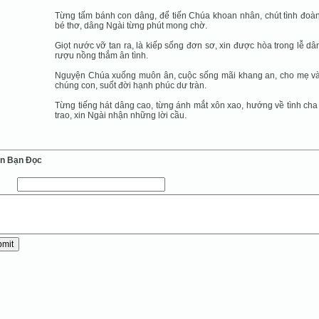
Từng tấm bánh con dâng, để tiến Chúa khoan nhân, chút tình đoà
bé thơ, dâng Ngài từng phút mong chờ.
Giọt nước vỡ tan ra, là kiếp sống đơn sơ, xin được hòa trong lễ dân
rượu nồng thắm ân tình.
Nguyện Chúa xuống muôn ân, cuộc sống mãi khang an, cho mẹ v
chúng con, suốt đời hạnh phúc dư tràn.
Từng tiếng hát dâng cao, từng ánh mắt xôn xao, hướng về tình cha
trao, xin Ngài nhận những lời cầu.
ến Bạn Ðọc