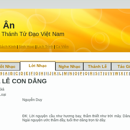
n Ân
 Thánh Tử Ðạo Việt Nam
Sách Kinh
|
Sinh Hoạt
|
Lịch Trình
|
Ca Viên
Lời Nhạc
ốt Nhạc
Nghe Nhạc
Thánh Lễ
Tác G
-9
|
A
|
B
|
C
|
D
|
E
|
F
|
G
|
H
|
I
|
J
|
K
|
L
|
M
|
N
|
O
|
P
|
Q
|
R
|
S
|
T
|
U
|
V
|
W
|
X
|
Y
 LỄ CON DÂNG
Giả
Loại
Nguyễn Duy
ĐK: Lời nguyện cầu như hương bay, thắm thiết như trời mây. Dân
Ngài nguyện ước thắm đầy, tuổi thơ dâng trọn từ đây.