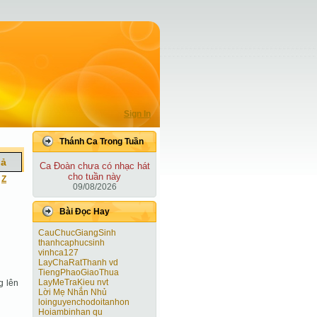
Sign In
Thánh Ca Trong Tuần
iả
Ca Ðoàn chưa có nhạc hát
cho tuần này
|
Z
09/08/2026
Bài Ðọc Hay
CauChucGiangSinh
thanhcaphucsinh
vinhca127
LayChaRatThanh vd
TiengPhaoGiaoThua
LayMeTraKieu nvt
g lên
Lời Mẹ Nhắn Nhủ
loinguyenchodoitanhon
Hoiambinhan qu