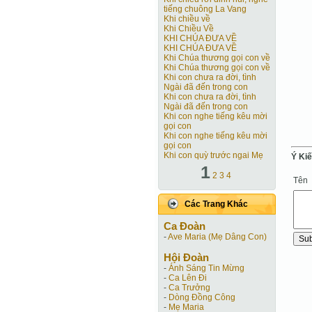
tiếng chuông La Vang
Khi chiều về
Khi Chiều Về
KHI CHÚA ĐƯA VỀ
KHI CHÚA ĐƯA VỀ
Khi Chúa thương gọi con về
Khi Chúa thương gọi con về
Khi con chưa ra đời, tình
Ngài đã đến trong con
Khi con chưa ra đời, tình
Ngài đã đến trong con
Khi con nghe tiếng kêu mời
gọi con
Khi con nghe tiếng kêu mời
gọi con
Khi con quỳ trước ngai Mẹ
Ý Ki
1
2
3
4
Tên
Các Trang Khác
Ca Ðoàn
-
Ave Maria (Mẹ Dâng Con)
Hội Ðoàn
-
Ánh Sáng Tin Mừng
-
Ca Lên Đi
-
Ca Trưởng
-
Dòng Đồng Công
-
Mẹ Maria