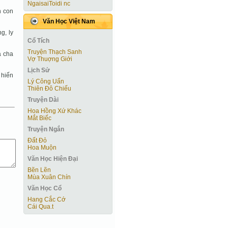
NgaisaiToidi nc
n con
Văn Học Việt Nam
g, ly
Cổ Tích
Truyện Thạch Sanh
à cha
Vợ Thuợng Giới
Lịch Sử
 hiến
Lý Công Uẩn
Thiên Đô Chiếu
Truyện Dài
Hoa Hồng Xứ Khác
Mắt Biếc
Truyện Ngắn
Đất Đỏ
Hoa Muộn
Văn Học Hiện Ðại
Bẽn Lẽn
Mùa Xuân Chín
Văn Học Cổ
Hang Cắc Cớ
Cái Qua.t