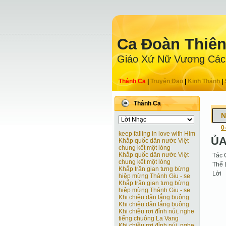
Ca Ðoàn Thiê
Giáo Xứ Nữ Vương Các
Thánh Ca
|
Truyện Ðạo
|
Kinh Thánh
|
Thánh Ca
N
0
keep falling in love with Him
ỦA
Khắp quốc dân nước Việt
chung kết một lòng
Khắp quốc dân nước Việt
Tác 
chung kết một lòng
Thể 
Khắp trần gian tưng bừng
Lời
hiệp mừng Thánh Giu - se
Khắp trần gian tưng bừng
hiệp mừng Thánh Giu - se
Khi chiều dần lắng buông
Khi chiều dần lắng buông
Khi chiều rơi đỉnh núi, nghe
tiếng chuông La Vang
Khi chiều rơi đỉnh núi, nghe