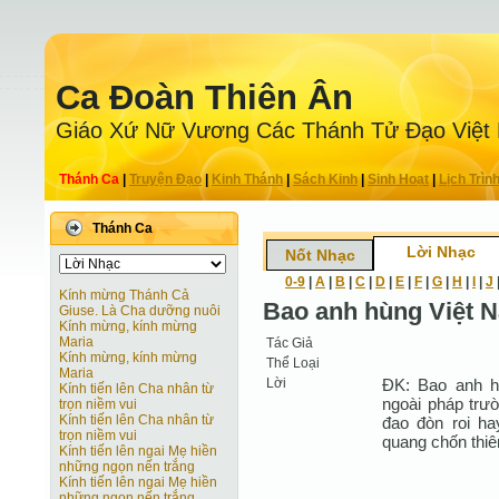
Ca Ðoàn Thiên Ân
Giáo Xứ Nữ Vương Các Thánh Tử Ðạo Việt
Thánh Ca
|
Truyện Ðạo
|
Kinh Thánh
|
Sách Kinh
|
Sinh Hoạt
|
Lịch Trìn
Thánh Ca
Lời Nhạc
Nốt Nhạc
0-9
|
A
|
B
|
C
|
D
|
E
|
F
|
G
|
H
|
I
|
J
Kính mừng Thánh Cả
Bao anh hùng Việt 
Giuse. Là Cha dưỡng nuôi
Kính mừng, kính mừng
Maria
Tác Giả
Kính mừng, kính mừng
Thể Loại
Maria
Lời
ÐK: Bao anh h
Kính tiến lên Cha nhân từ
ngoài pháp trư
trọn niềm vui
Kính tiến lên Cha nhân từ
đao đòn roi ha
trọn niềm vui
quang chốn thi
Kính tiến lên ngai Mẹ hiền
những ngọn nến trắng
Kính tiến lên ngai Mẹ hiền
những ngọn nến trắng