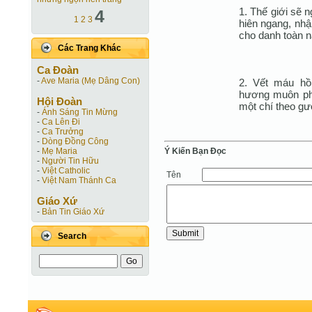
1. Thế giới sẽ 
4
1
2
3
hiên ngang, nhậ
cho danh toàn n
Các Trang Khác
Ca Ðoàn
-
Ave Maria (Mẹ Dâng Con)
2. Vết máu hồ
hương muôn phư
Hội Ðoàn
một chí theo g
-
Ánh Sáng Tin Mừng
-
Ca Lên Đi
-
Ca Trưởng
-
Dòng Đồng Công
Ý Kiến Bạn Ðọc
-
Mẹ Maria
-
Người Tin Hữu
-
Việt Catholic
Tên
-
Việt Nam Thánh Ca
Giáo Xứ
-
Bản Tin Giáo Xứ
Search