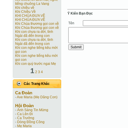
tiếng chuông La Vang
Khi chiều về
Khi Chiều Về
Ý Kiến Bạn Ðọc
KHI CHÚA ĐƯA VỀ
KHI CHÚA ĐƯA VỀ
Tên
Khi Chúa thương gọi con về
Khi Chúa thương gọi con về
Khi con chưa ra đời, tình
Ngài đã đến trong con
Khi con chưa ra đời, tình
Ngài đã đến trong con
Khi con nghe tiếng kêu mời
gọi con
Khi con nghe tiếng kêu mời
gọi con
Khi con quỳ trước ngai Mẹ
1
2
3
4
Các Trang Khác
Ca Ðoàn
-
Ave Maria (Mẹ Dâng Con)
Hội Ðoàn
-
Ánh Sáng Tin Mừng
-
Ca Lên Đi
-
Ca Trưởng
-
Dòng Đồng Công
-
Mẹ Maria