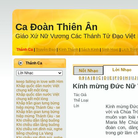
Ca Ðoàn Thiên Ân
Giáo Xứ Nữ Vương Các Thánh Tử Ðạo Việt
Thánh Ca
|
Truyện Ðạo
|
Kinh Thánh
|
Sách Kinh
|
Sinh Hoạt
|
Lịch Trìn
Thánh Ca
Lời Nhạc
Nốt Nhạc
0-9
|
A
|
B
|
C
|
D
|
E
|
F
|
G
|
H
|
I
|
J
keep falling in love with Him
Kính mừng Ðức Nữ T
Khắp quốc dân nước Việt
chung kết một lòng
Khắp quốc dân nước Việt
Tác Giả
chung kết một lòng
Thể Loại
Khắp trần gian tưng bừng
Lời
Kính mừng Ðức 
hiệp mừng Thánh Giu - se
vời và Chúa Tr
Khắp trần gian tưng bừng
hiệp mừng Thánh Giu - se
muôn vạn loài 
Khi chiều dần lắng buông
Maria Mẹ Chúa 
Khi chiều dần lắng buông
đoàn con, dâng
Khi chiều rơi đỉnh núi, nghe
trong giờ lâm c
tiếng chuông La Vang
Khi chiều rơi đỉnh núi, nghe