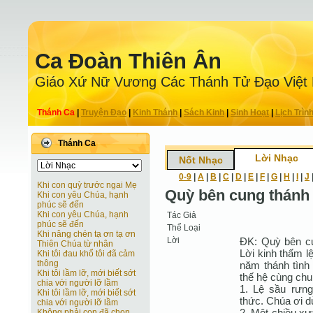
Ca Ðoàn Thiên Ân
Giáo Xứ Nữ Vương Các Thánh Tử Ðạo Việt
Thánh Ca
|
Truyện Ðạo
|
Kinh Thánh
|
Sách Kinh
|
Sinh Hoạt
|
Lịch Trìn
Thánh Ca
Lời Nhạc
Nốt Nhạc
0-9
|
A
|
B
|
C
|
D
|
E
|
F
|
G
|
H
|
I
|
J
Khi con quỳ trước ngai Mẹ
Quỳ bên cung thánh 
Khi con yêu Chúa, hạnh
phúc sẽ đến
Khi con yêu Chúa, hạnh
Tác Giả
phúc sẽ đến
Thể Loại
Khi nâng chén tạ ơn tạ ơn
Lời
ÐK: Quỳ bên cu
Thiên Chúa từ nhân
Lời kinh thấm l
Khi tôi đau khổ tôi đã cảm
thông
năm thánh tình
Khi tôi lầm lỡ, mới biết sớt
thế hệ cùng chun
chia với người lỡ lầm
1. Lệ sầu rưng
Khi tôi lầm lỡ, mới biết sớt
thức. Chúa ơi d
chia với người lỡ lầm
2. Một chiều x
Không phải con đã chọn