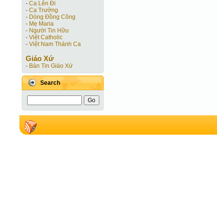
-
Ca Lên Đi
-
Ca Trưởng
-
Dòng Đồng Công
-
Mẹ Maria
-
Người Tin Hữu
-
Việt Catholic
-
Việt Nam Thánh Ca
Giáo Xứ
-
Bản Tin Giáo Xứ
Search