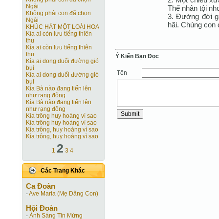
Ngài
Thế nhân tội nh
Không phải con đã chọn
3. Ðường đời g
Ngài
hãi. Chúng con 
KHÚC HÁT MỘT LOÀI HOA
Kìa ai còn lưu tiếng thiên
thu
Kìa ai còn lưu tiếng thiên
thu
Ý Kiến Bạn Ðọc
Kìa ai dong duổi đường gió
bụi
Tên
Kìa ai dong duổi đường gió
bụi
Kìa Bà nào đang tiến lên
như rạng đông
Kìa Bà nào đang tiến lên
như rạng đông
Kìa trông huy hoàng vì sao
Kìa trông huy hoàng vì sao
Kìa trông, huy hoàng vì sao
Kìa trông, huy hoàng vì sao
2
1
3
4
Các Trang Khác
Ca Ðoàn
-
Ave Maria (Mẹ Dâng Con)
Hội Ðoàn
-
Ánh Sáng Tin Mừng