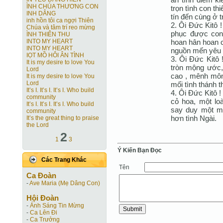
ÌNH CHÚA THƯƠNG CON
trọn tình con th
INH DÂNG
tín đến cùng ở 
inh hồn tôi ca ngợi Thiên
2. Ôi Đức Kitô 
Chúa và tâm trí reo mừng
phục được con 
ÌNH THIÊN THU
hoan hân hoan c
INTO MY HEART
INTO MY HEART
nguồn mến yêu 
IỌT MỒ HÔI ÂN TÌNH
3. Ôi Đức Kitô
It is my desire to love You
tròn mộng ước,
Lord
cao , mênh môn
It is my desire to love You
Lord
mối tình thánh t
It’s I. It’s I. It’s I. Who build
4. Ôi Đức Kitô 
community
cỏ hoa, một lo
It’s I. It’s I. It’s I. Who build
say duy một mì
community
hơn tình Ngài.
It’s the great thing to praise
the Lord
2
1
3
Ý Kiến Bạn Ðọc
Các Trang Khác
Tên
Ca Ðoàn
-
Ave Maria (Mẹ Dâng Con)
Hội Ðoàn
-
Ánh Sáng Tin Mừng
-
Ca Lên Đi
-
Ca Trưởng