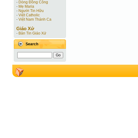
-
Dòng Đồng Công
-
Mẹ Maria
-
Người Tin Hữu
-
Việt Catholic
-
Việt Nam Thánh Ca
Giáo Xứ
-
Bản Tin Giáo Xứ
Search