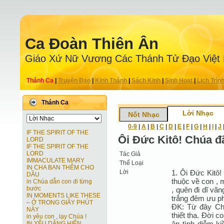
Ca Ðoàn Thiên Ân
Giáo Xứ Nữ Vương Các Thánh Tử Ðạo Việt
Thánh Ca
|
Truyện Ðạo
|
Kinh Thánh
|
Sách Kinh
|
Sinh Hoạt
|
Lịch Trìn
Thánh Ca
Lời Nhạc
Nốt Nhạc
0-9
|
A
|
B
|
C
|
D
|
E
|
F
|
G
|
H
|
I
|
J
IF THE SPIRIT OF THE
Ôi Đức Kitô! Chúa đ
LORD
IF THE SPIRIT OF THE
LORD
Tác Giả
IMMACULATE MARY
Thể Loại
IN CHA BAN THÊM CHO
Lời
1. Ôi Đức Kitô!
DẦU
thuộc về con , 
in Chúa dẫn con đi từng
bước
, quên đi dĩ vã
IN MOMENTS LIKE THESE
trắng đêm ưu ph
– Ở TRONG GIÂY PHÚT
ĐK: Từ đây Chú
NÀY
thiết tha. Đời 
in yêu con , lạy Chúa !
ân tình diễm k
IN YÊU DÂNG HIẾN