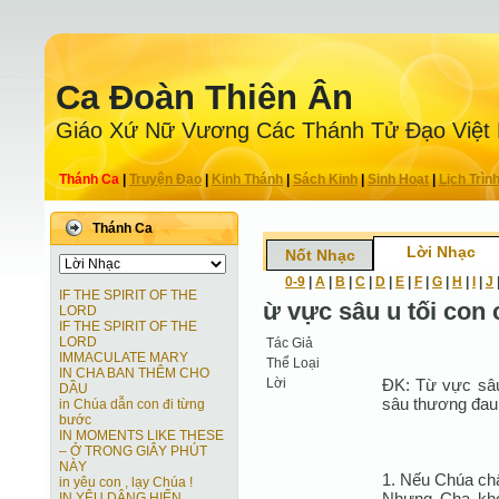
Ca Ðoàn Thiên Ân
Giáo Xứ Nữ Vương Các Thánh Tử Ðạo Việt
Thánh Ca
|
Truyện Ðạo
|
Kinh Thánh
|
Sách Kinh
|
Sinh Hoạt
|
Lịch Trìn
Thánh Ca
Lời Nhạc
Nốt Nhạc
0-9
|
A
|
B
|
C
|
D
|
E
|
F
|
G
|
H
|
I
|
J
IF THE SPIRIT OF THE
ừ vực sâu u tối con 
LORD
IF THE SPIRIT OF THE
LORD
Tác Giả
IMMACULATE MARY
Thể Loại
IN CHA BAN THÊM CHO
Lời
ÐK: Từ vực sâu
DẦU
sâu thương đau,
in Chúa dẫn con đi từng
bước
IN MOMENTS LIKE THESE
– Ở TRONG GIÂY PHÚT
NÀY
1. Nếu Chúa chấ
in yêu con , lạy Chúa !
Nhưng Cha khoa
IN YÊU DÂNG HIẾN