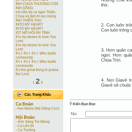
ÌNH CHÚA THƯƠNG CON
thờ.
INH DÂNG
inh hồn tôi ca ngợi Thiên
Chúa và tâm trí reo mừng
ÌNH THIÊN THU
2. Con luôn trô
INTO MY HEART
INTO MY HEART
Con luôn trông 
IỌT MỒ HÔI ÂN TÌNH
It is my desire to love You
Lord
It is my desire to love You
Lord
3. Hơn quân ca
It’s I. It’s I. It’s I. Who build
ngơi. Hơn quân
community
Chúa Trời.
It’s I. It’s I. It’s I. Who build
community
It’s the great thing to praise
the Lord
2
4. Nơi Giavê tr
1
3
Giavê sẽ chuộc Í
Các Trang Khác
Ca Ðoàn
Ý Kiến Bạn Ðọc
-
Ave Maria (Mẹ Dâng Con)
Tên
Hội Ðoàn
-
Ánh Sáng Tin Mừng
-
Ca Lên Đi
-
Ca Trưởng