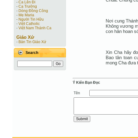
-
Ca Lên Đi
-
Ca Trưởng
-
Dòng Đồng Công
-
Mẹ Maria
-
Người Tin Hữu
Nơi cung Thánh
-
Việt Catholic
Không vương ma
-
Việt Nam Thánh Ca
con hân hoan s
Giáo Xứ
-
Bản Tin Giáo Xứ
Xin Cha hãy đoá
Search
Bao tân toan c
mong Cha đưa t
Ý Kiến Bạn Ðọc
Tên