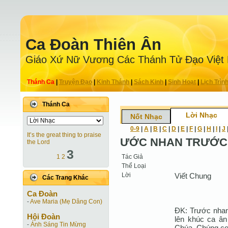
Ca Ðoàn Thiên Ân
Giáo Xứ Nữ Vương Các Thánh Tử Ðạo Việt
Thánh Ca
|
Truyện Ðạo
|
Kinh Thánh
|
Sách Kinh
|
Sinh Hoạt
|
Lịch Trìn
Thánh Ca
Lời Nhạc
Nốt Nhạc
0-9
|
A
|
B
|
C
|
D
|
E
|
F
|
G
|
H
|
I
|
J
It’s the great thing to praise
ƯỚC NHAN TRƯỚC
the Lord
3
Tác Giả
1
2
Thể Loại
Lời
Viết Chung
Các Trang Khác
Ca Ðoàn
-
Ave Maria (Mẹ Dâng Con)
ĐK: Trước nhan
Hội Ðoàn
lên khúc ca ân
-
Ánh Sáng Tin Mừng
Chúa. Chúng con