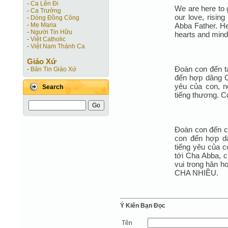
-
Ca Lên Đi
We are here to g
-
Ca Trưởng
our love, rising
-
Dòng Đồng Công
Abba Father. He
-
Mẹ Maria
-
Người Tin Hữu
hearts and mind 
-
Việt Catholic
-
Việt Nam Thánh Ca
Giáo Xứ
Đoàn con đến t
-
Bản Tin Giáo Xứ
đến hợp dâng Ch
yêu của con, nó
Search
tiếng thương. C
Đoàn con đến c
con đến hợp dâ
tiếng yêu của co
tới Cha Abba, 
vui trong hân h
CHA NHIỀU.
Ý Kiến Bạn Ðọc
Tên