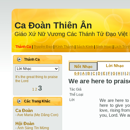
Ca Ðoàn Thiên Ân
Giáo Xứ Nữ Vương Các Thánh Tử Ðạo Việt
Thánh Ca
|
Truyện Ðạo
|
Kinh Thánh
|
Sách Kinh
|
Sinh Hoạt
|
Lịch Trìn
Thánh Ca
Lời Nhạc
Nốt Nhạc
0-9
|
A
|
B
|
C
|
D
|
E
|
F
|
G
|
H
|
I
|
J
It’s the great thing to praise
We are here to prais
the Lord
3
Tác Giả
1
2
Thể Loại
Lời
We are here to 
Các Trang Khác
here to give yo
love, rising fro
Ca Ðoàn
you, Lord. We ar
-
Ave Maria (Mẹ Dâng Con)
Hội Ðoàn
-
Ánh Sáng Tin Mừng