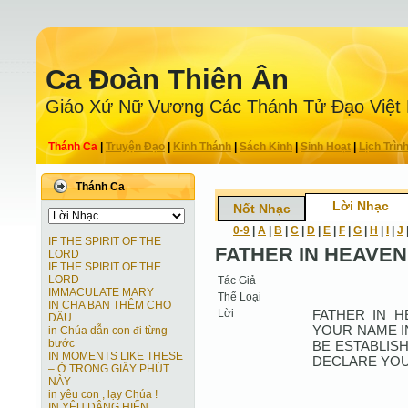
Ca Ðoàn Thiên Ân
Giáo Xứ Nữ Vương Các Thánh Tử Ðạo Việt
Thánh Ca
|
Truyện Ðạo
|
Kinh Thánh
|
Sách Kinh
|
Sinh Hoạt
|
Lịch Trìn
Thánh Ca
Lời Nhạc
Nốt Nhạc
0-9
|
A
|
B
|
C
|
D
|
E
|
F
|
G
|
H
|
I
|
J
IF THE SPIRIT OF THE
FATHER IN HEAVEN
LORD
IF THE SPIRIT OF THE
LORD
Tác Giả
IMMACULATE MARY
Thể Loại
IN CHA BAN THÊM CHO
Lời
FATHER IN H
DẦU
YOUR NAME I
in Chúa dẫn con đi từng
bước
BE ESTABLIS
IN MOMENTS LIKE THESE
DECLARE YOU
– Ở TRONG GIÂY PHÚT
NÀY
in yêu con , lạy Chúa !
IN YÊU DÂNG HIẾN