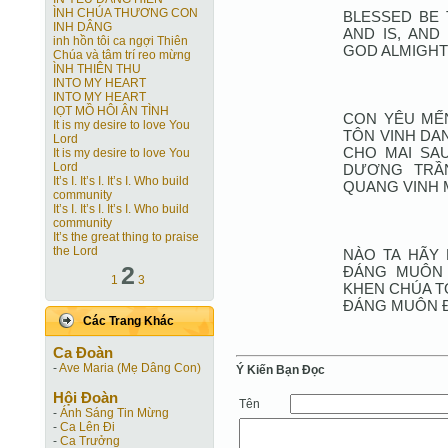
ÌNH CHÚA THƯƠNG CON
BLESSED BE 
INH DÂNG
AND IS, AND
inh hồn tôi ca ngợi Thiên
GOD ALMIGHT
Chúa và tâm trí reo mừng
ÌNH THIÊN THU
INTO MY HEART
INTO MY HEART
IỌT MỒ HÔI ÂN TÌNH
CON YÊU MẾN
It is my desire to love You
TÔN VINH DA
Lord
CHO MAI SAU
It is my desire to love You
Lord
DƯƠNG TRẦ
It’s I. It’s I. It’s I. Who build
QUANG VINH
community
It’s I. It’s I. It’s I. Who build
community
It’s the great thing to praise
the Lord
NÀO TA HÃY 
2
ĐÁNG MUÔN 
1
3
KHEN CHÚA T
ĐÁNG MUÔN Đ
Các Trang Khác
Ca Ðoàn
-
Ave Maria (Mẹ Dâng Con)
Ý Kiến Bạn Ðọc
Hội Ðoàn
Tên
-
Ánh Sáng Tin Mừng
-
Ca Lên Đi
-
Ca Trưởng