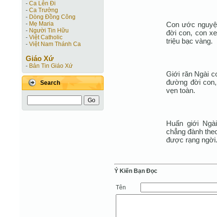
-
Ca Lên Đi
-
Ca Trưởng
-
Dòng Đồng Công
Con ước nguyện 
-
Mẹ Maria
-
Người Tin Hữu
đời con, con x
-
Việt Catholic
triệu bạc vàng.
-
Việt Nam Thánh Ca
Giáo Xứ
-
Bản Tin Giáo Xứ
Giới răn Ngài 
đường đời con, 
Search
vẹn toàn.
Huấn giới Ngài
chẳng đành theo
được rạng ngời
Ý Kiến Bạn Ðọc
Tên