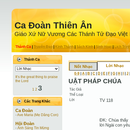
Ca Ðoàn Thiên Ân
Giáo Xứ Nữ Vương Các Thánh Tử Ðạo Việt
Thánh Ca
|
Truyện Ðạo
|
Kinh Thánh
|
Sách Kinh
|
Sinh Hoạt
|
Lịch Trìn
Thánh Ca
Lời Nhạc
Nốt Nhạc
0-9
|
A
|
B
|
C
|
D
|
E
|
F
|
G
|
H
|
I
|
J
It’s the great thing to praise
UẬT PHÁP CHÚA
the Lord
3
Tác Giả
1
2
Thể Loại
Lời
TV 118
Các Trang Khác
Ca Ðoàn
-
Ave Maria (Mẹ Dâng Con)
ĐK: Chúa thấy 
Hội Ðoàn
lời Ngài con yê
-
Ánh Sáng Tin Mừng