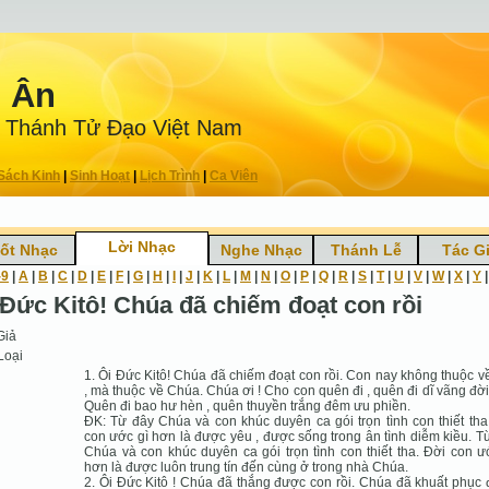
n Ân
 Thánh Tử Ðạo Việt Nam
Sách Kinh
|
Sinh Hoạt
|
Lịch Trình
|
Ca Viên
Lời Nhạc
ốt Nhạc
Nghe Nhạc
Thánh Lễ
Tác G
-9
|
A
|
B
|
C
|
D
|
E
|
F
|
G
|
H
|
I
|
J
|
K
|
L
|
M
|
N
|
O
|
P
|
Q
|
R
|
S
|
T
|
U
|
V
|
W
|
X
|
Y
 Đức Kitô! Chúa đã chiếm đoạt con rồi
Giả
Loại
1. Ôi Đức Kitô! Chúa đã chiếm đoạt con rồi. Con nay không thuộc v
, mà thuộc về Chúa. Chúa ơi ! Cho con quên đi , quên đi dĩ vãng đời
Quên đi bao hư hèn , quên thuyền trắng đêm ưu phiền.
ĐK: Từ đây Chúa và con khúc duyên ca gói trọn tình con thiết tha
con ước gì hơn là được yêu , được sống trong ân tình diễm kiều. T
Chúa và con khúc duyên ca gói trọn tình con thiết tha. Đời con ư
hơn là được luôn trung tín đến cùng ở trong nhà Chúa.
2. Ôi Đức Kitô ! Chúa đã thắng được con rồi. Chúa đã khuất phục