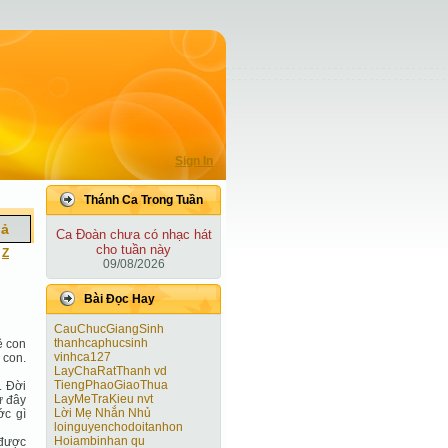
Sign In
Thánh Ca Trong Tuần
iả
Ca Ðoàn chưa có nhạc hát
cho tuần này
|
Z
09/08/2026
Bài Ðọc Hay
CauChucGiangSinh
thanhcaphucsinh
ề con
vinhca127
 con.
LayChaRatThanh vd
TiengPhaoGiaoThua
. Đời
LayMeTraKieu nvt
ừ đây
Lời Mẹ Nhắn Nhủ
ớc gì
loinguyenchodoitanhon
Hoiambinhan qu
 được