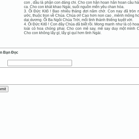
con , dầu là phận con đáng chi. Cho con hân hoan hân hoan câu hát
ca. Cho con khát khao Ngài, suối nguồn mến yêu chan hòa.
3. Ôi Đức Kitô ! Bao nhiêu tháng đợi năm chờ. Con nay đã tròn
ước, thuộc trọn về Chúa. Chúa ơi! Cao hơn non cao , mênh mông h
dại dương. Ôi Ba Ngôi Chúa Trời, mối tình thánh thiêng tuyệt vời.
4. Ôi Đức Kitô ! Con đây Chúa đã biết rồi. Mong manh như là cỏ hoa
loài cỏ hoa chóng phai. Cho con mê say, mê say duy một mình 
Cho con không lấy gì, lấy gì quí hơn tình Ngài.
ến Bạn Ðọc