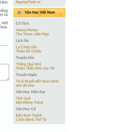
NgaisaiToidi nc
 tình
 mộng
Văn Học Việt Nam
ơn cả
, một
Cổ Tích
Chúa.
Henny Penny
The Three Little Pigs
Lịch Sử
Lý Công Uẩn
Thiên Đô Chiếu
Truyện Dài
Thằng Quỷ Nhỏ
Thiên Thần Nhỏ của Tôi
Truyện Ngắn
Từ lý thuyết đến thực hành
anh đỏ phụ
Văn Học Hiện Ðại
Tình Quê
Một Miệng Trăng
Văn Học Cổ
Đến Kinh Thành
Chẩn Bệnh Thế Tử