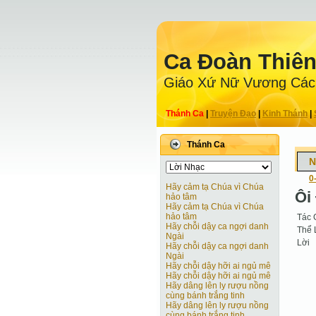
Ca Ðoàn Thiê
Giáo Xứ Nữ Vương Các
Thánh Ca
|
Truyện Ðạo
|
Kinh Thánh
|
Thánh Ca
N
0
Hãy cảm tạ Chúa vì Chúa
Ôi
hảo tâm
Hãy cảm tạ Chúa vì Chúa
hảo tâm
Tác 
Hãy chỗi dậy ca ngợi danh
Thể 
Ngài
Lời
Hãy chỗi dậy ca ngợi danh
Ngài
Hãy chỗi dậy hỡi ai ngủ mê
Hãy chỗi dậy hỡi ai ngủ mê
Hãy dâng lên ly rượu nồng
cùng bánh trắng tinh
Hãy dâng lên ly rượu nồng
cùng bánh trắng tinh