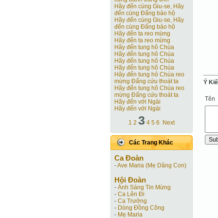
Hãy đến cùng Giu-se, Hãy
đến cùng Ðấng bảo hộ
Hãy đến cùng Giu-se, Hãy
đến cùng Ðấng bảo hộ
Hãy đến ta reo mừng
Hãy đến ta reo mừng
Hãy đến tung hô Chúa
Hãy đến tung hô Chúa
Hãy đến tung hô Chúa
Hãy đến tung hô Chúa
Hãy đến tung hô Chúa reo
mừng Đấng cứu thoát ta
Ý Ki
Hãy đến tung hô Chúa reo
mừng Đấng cứu thoát ta
Tên
Hãy đến với Ngài
Hãy đến với Ngài
3
1
2
4
5
6
Next
Các Trang Khác
Ca Ðoàn
-
Ave Maria (Mẹ Dâng Con)
Hội Ðoàn
-
Ánh Sáng Tin Mừng
-
Ca Lên Đi
-
Ca Trưởng
-
Dòng Đồng Công
-
Mẹ Maria