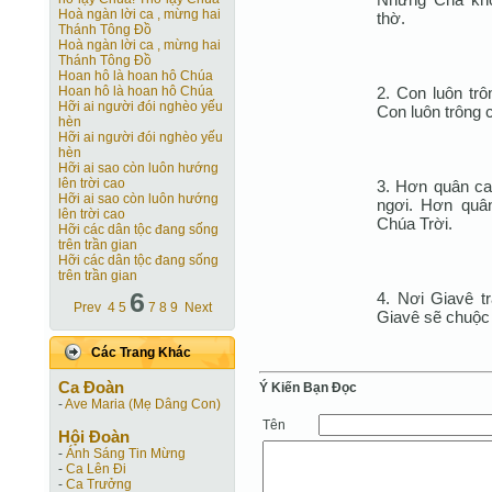
Hoà ngàn lời ca , mừng hai
thờ.
Thánh Tông Ðồ
Hoà ngàn lời ca , mừng hai
Thánh Tông Ðồ
Hoan hô là hoan hô Chúa
2. Con luôn trô
Hoan hô là hoan hô Chúa
Hỡi ai người đói nghèo yếu
Con luôn trông 
hèn
Hỡi ai người đói nghèo yếu
hèn
Hỡi ai sao còn luôn hướng
lên trời cao
3. Hơn quân ca
Hỡi ai sao còn luôn hướng
ngơi. Hơn quân
lên trời cao
Chúa Trời.
Hỡi các dân tộc đang sống
trên trần gian
Hỡi các dân tộc đang sống
trên trần gian
6
4. Nơi Giavê tr
Prev
4
5
7
8
9
Next
Giavê sẽ chuộc Í
Các Trang Khác
Ca Ðoàn
Ý Kiến Bạn Ðọc
-
Ave Maria (Mẹ Dâng Con)
Tên
Hội Ðoàn
-
Ánh Sáng Tin Mừng
-
Ca Lên Đi
-
Ca Trưởng