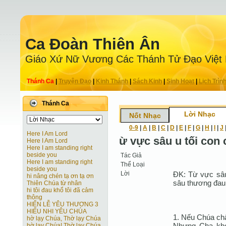
Ca Ðoàn Thiên Ân
Giáo Xứ Nữ Vương Các Thánh Tử Ðạo Việt
Thánh Ca
|
Truyện Ðạo
|
Kinh Thánh
|
Sách Kinh
|
Sinh Hoạt
|
Lịch Trìn
Thánh Ca
Lời Nhạc
Nốt Nhạc
0-9
|
A
|
B
|
C
|
D
|
E
|
F
|
G
|
H
|
I
|
J
Here I Am Lord
ừ vực sâu u tối con 
Here I Am Lord
Here I am standing right
beside you
Tác Giả
Here I am standing right
Thể Loại
beside you
Lời
ÐK: Từ vực sâu
hi nâng chén tạ ơn tạ ơn
sâu thương đau,
Thiên Chúa từ nhân
hi tôi đau khổ tôi đã cảm
thông
HIẾN LỄ YÊU THƯƠNG 3
HIẾU NHI YÊU CHÚA
1. Nếu Chúa chấ
hờ lạy Chúa, Thờ lạy Chúa
Nhưng Cha khoa
hờ lạy Chúa! Thờ lạy Chúa