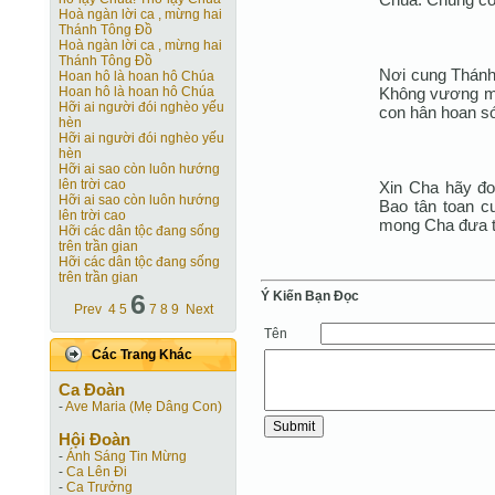
Hoà ngàn lời ca , mừng hai
Thánh Tông Ðồ
Hoà ngàn lời ca , mừng hai
Thánh Tông Ðồ
Nơi cung Thánh
Hoan hô là hoan hô Chúa
Không vương ma
Hoan hô là hoan hô Chúa
Hỡi ai người đói nghèo yếu
con hân hoan s
hèn
Hỡi ai người đói nghèo yếu
hèn
Hỡi ai sao còn luôn hướng
lên trời cao
Xin Cha hãy đoá
Hỡi ai sao còn luôn hướng
Bao tân toan c
lên trời cao
mong Cha đưa t
Hỡi các dân tộc đang sống
trên trần gian
Hỡi các dân tộc đang sống
trên trần gian
Ý Kiến Bạn Ðọc
6
Prev
4
5
7
8
9
Next
Tên
Các Trang Khác
Ca Ðoàn
-
Ave Maria (Mẹ Dâng Con)
Hội Ðoàn
-
Ánh Sáng Tin Mừng
-
Ca Lên Đi
-
Ca Trưởng