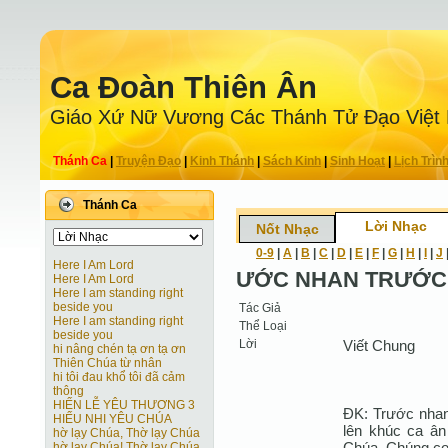
Ca Ðoàn Thiên Ân
Giáo Xứ Nữ Vương Các Thánh Tử Ðạo Việt
Thánh Ca
|
Truyện Ðạo
|
Kinh Thánh
|
Sách Kinh
|
Sinh Hoạt
|
Lịch Trìn
Thánh Ca
Lời Nhạc
Nốt Nhạc
0-9
|
A
|
B
|
C
|
D
|
E
|
F
|
G
|
H
|
I
|
J
Here I Am Lord
ƯỚC NHAN TRƯỚC
Here I Am Lord
Here I am standing right
beside you
Tác Giả
Here I am standing right
Thể Loại
beside you
Lời
Viết Chung
hi nâng chén tạ ơn tạ ơn
Thiên Chúa từ nhân
hi tôi đau khổ tôi đã cảm
thông
HIẾN LỄ YÊU THƯƠNG 3
ĐK: Trước nhan
HIẾU NHI YÊU CHÚA
lên khúc ca ân
hờ lạy Chúa, Thờ lạy Chúa
Chúa. Chúng con
hờ lạy Chúa! Thờ lạy Chúa