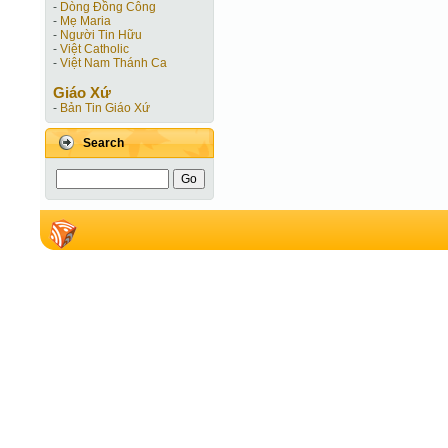
-
Dòng Đồng Công
-
Mẹ Maria
-
Người Tin Hữu
-
Việt Catholic
-
Việt Nam Thánh Ca
Giáo Xứ
-
Bản Tin Giáo Xứ
Search